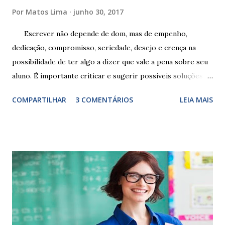
Por
Matos Lima
junho 30, 2017
Escrever não depende de dom, mas de empenho,
dedicação, compromisso, seriedade, desejo e crença na
possibilidade de ter algo a dizer que vale a pena sobre seu
aluno. É importante criticar e sugerir possíveis soluções.
Escrever é um procedimento e, como tal, depende de
COMPARTILHAR
3 COMENTÁRIOS
LEIA MAIS
exercitação. E encontrar a melhor maneira de expressar o
comportamento de alguém não é fácil, exige muita cautela e
perspicácia. Por isso segue sugestões de palavras e
expressões para uso em relatórios de alunos. Coloque
sempre as intervenções feitas para ações apresentadas,
isso ressalta trabalho. SUGESTÕES DE PALAVRAS E
EXPRESSÕES PARA USO EM RELATÓRIOS Você pensa Você
escreve O aluno não sabe O aluno não adquiriu os
conceitos, está em fase de aprendizado. Não tem limites