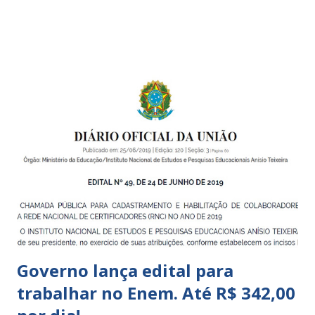
boa qualidade social, que respeite as necessidades da
pequena infância. Na cidade de São Paulo, há cinco tipos de
unidades públicas destinadas à educação infantil: – CEIs -
Centros de Educação Infantil e Creches Conveniadas, para
crianças de zero a 3 anos e 11 meses; – EMEIs - Escolas
Municipais de Educação Infantil, que atendem crianças de 4
a 5 anos e 11 meses; – CEMEI - Centro Municipal de
Educação Infantil, que recebe crianças de zero a 5 anos e 11
meses; – CEIIs - Centros de Educação Infantil Indígena,
que integram os CECIs - Centros de Educação e Cultura
Indígena, e trabalham com cri...
Governo lança edital para
trabalhar no Enem. Até R$ 342,00