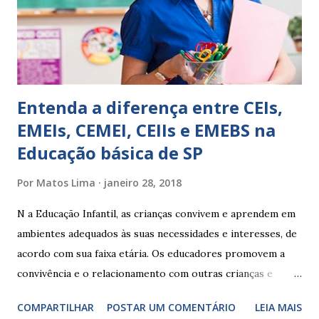
Apresenta dificuldades de auto-regulação, pois… É nervoso
Ainda não desenvolveu habilidades para convívio no
ambiente...
Entenda a diferença entre CEIs,
EMEIs, CEMEI, CEIIs e EMEBS na
Educação básica de SP
Por
Matos Lima
janeiro 28, 2018
N a Educação Infantil, as crianças convivem e aprendem em
ambientes adequados às suas necessidades e interesses, de
acordo com sua faixa etária. Os educadores promovem a
convivência e o relacionamento com outras crianças e
adultos, desde o primeiro ano de vida, como forma de
COMPARTILHAR
POSTAR UM COMENTÁRIO
LEIA MAIS
garantir o direito das crianças a uma educação integral e de