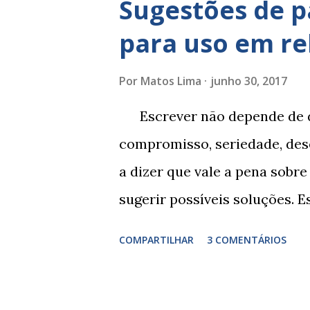
Sugestões de p
para uso em re
Por
Matos Lima
junho 30, 2017
Escrever não depende de d
compromisso, seriedade, dese
a dizer que vale a pena sobre
sugerir possíveis soluções. 
depende de exercitação. E e
COMPARTILHAR
3 COMENTÁRIOS
comportamento de alguém não 
perspicácia. Por isso segue 
uso em relatórios de alunos.