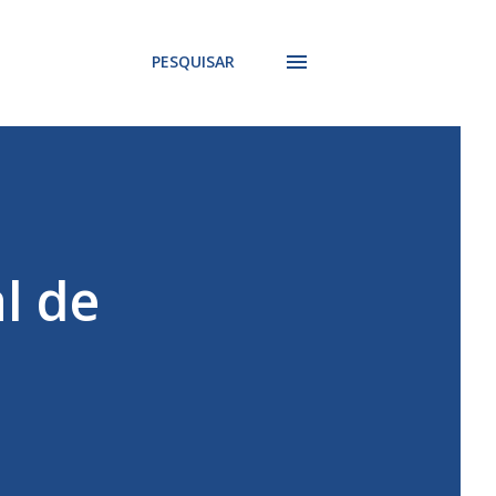
PESQUISAR
l de
s