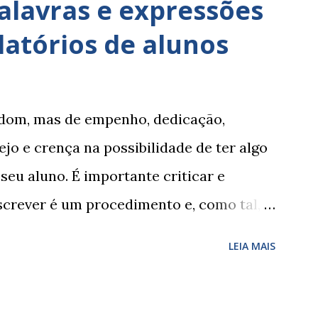
alavras e expressões
latórios de alunos
om, mas de empenho, dedicação,
jo e crença na possibilidade de ter algo
 seu aluno. É importante criticar e
Escrever é um procedimento e, como tal,
ncontrar a melhor maneira de expressar o
LEIA MAIS
é fácil, exige muita cautela e
sugestões de palavras e expressões para
 Coloque sempre as intervenções feitas