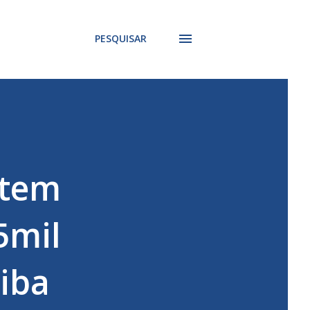
PESQUISAR
 tem
5mil
aiba