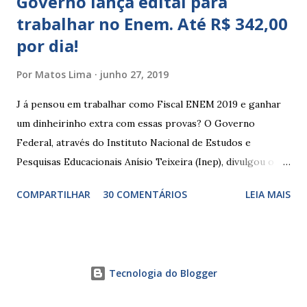
Governo lança edital para
trabalhar no Enem. Até R$ 342,00
por dia!
Por
Matos Lima
junho 27, 2019
J á pensou em trabalhar como Fiscal ENEM 2019 e ganhar
um dinheirinho extra com essas provas? O Governo
Federal, através do Instituto Nacional de Estudos e
Pesquisas Educacionais Anísio Teixeira (Inep), divulgou o
edital com informações sobre a inscrição para trabalhar no
COMPARTILHAR
30 COMENTÁRIOS
LEIA MAIS
Enem 2019. O Exame Nacional do Ensino Médio ou ENEM é
um dos certames mais esperados e concorridos do país.
Muitos candidatos, principalmente que está concluindo o
Ensino Médio se preparam durante todo o ano para fazer
Tecnologia do Blogger
essas provas. As funções principais de um fiscal de prova
do ENEM são basicamente manter a ordem dentro da sala