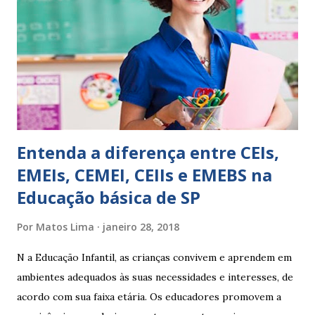
escreve O aluno não sabe O aluno não adquiriu os
conceitos, está em fase de aprendizado. Não tem limites
Apresenta dificuldades de auto-regulação, pois… É nervoso
Ainda não desenvolveu habilidades para convívio no
ambiente...
Entenda a diferença entre CEIs,
EMEIs, CEMEI, CEIIs e EMEBS na
Educação básica de SP
Por
Matos Lima
janeiro 28, 2018
N a Educação Infantil, as crianças convivem e aprendem em
ambientes adequados às suas necessidades e interesses, de
acordo com sua faixa etária. Os educadores promovem a