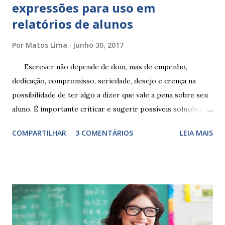
expressões para uso em
relatórios de alunos
Por
Matos Lima
junho 30, 2017
Escrever não depende de dom, mas de empenho,
dedicação, compromisso, seriedade, desejo e crença na
possibilidade de ter algo a dizer que vale a pena sobre seu
aluno. É importante criticar e sugerir possíveis soluções.
Escrever é um procedimento e, como tal, depende de
COMPARTILHAR
3 COMENTÁRIOS
LEIA MAIS
exercitação. E encontrar a melhor maneira de expressar o
comportamento de alguém não é fácil, exige muita cautela e
perspicácia. Por isso segue sugestões de palavras e
expressões para uso em relatórios de alunos. Coloque
sempre as intervenções feitas para ações apresentadas,
isso ressalta trabalho. SUGESTÕES DE PALAVRAS E
EXPRESSÕES PARA USO EM RELATÓRIOS Você pensa Você