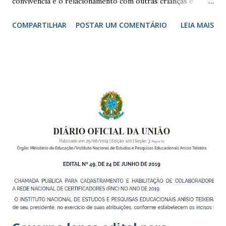
convivência e o relacionamento com outras crianças e
adultos, desde o primeiro ano de vida, como forma de
COMPARTILHAR
POSTAR UM COMENTÁRIO
LEIA MAIS
garantir o direito das crianças a uma educação integral e de
boa qualidade social, que respeite as necessidades da
pequena infância. Na cidade de São Paulo, há cinco tipos de
unidades públicas destinadas à educação infantil: – CEIs -
Centros de Educação Infantil e Creches Conveniadas, para
crianças de zero a 3 anos e 11 meses; – EMEIs - Escolas
Municipais de Educação Infantil, que atendem crianças de 4
a 5 anos e 11 meses; – CEMEI - Centro Municipal de
Educação Infantil, que recebe crianças de zero a 5 anos e 11
meses; – CEIIs - Centros de Educação Infantil Indígena,
que integram os CECIs - Centros de Educação e Cultura
Indígena, e trabalham com cri...