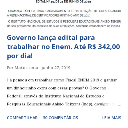
que integram os CECIs - Centros de Educação e Cultura
Indígena, e trabalham com cri...
Governo lança edital para
trabalhar no Enem. Até R$ 342,00
por dia!
Por
Matos Lima
junho 27, 2019
J á pensou em trabalhar como Fiscal ENEM 2019 e ganhar
um dinheirinho extra com essas provas? O Governo
Federal, através do Instituto Nacional de Estudos e
Pesquisas Educacionais Anísio Teixeira (Inep), divulgou o
edital com informações sobre a inscrição para trabalhar no
COMPARTILHAR
30 COMENTÁRIOS
LEIA MAIS
Enem 2019. O Exame Nacional do Ensino Médio ou ENEM é
um dos certames mais esperados e concorridos do país.