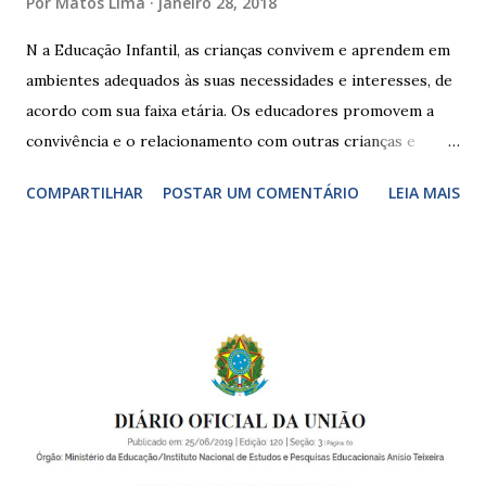
Por
Matos Lima
janeiro 28, 2018
N a Educação Infantil, as crianças convivem e aprendem em
ambientes adequados às suas necessidades e interesses, de
acordo com sua faixa etária. Os educadores promovem a
convivência e o relacionamento com outras crianças e
adultos, desde o primeiro ano de vida, como forma de
COMPARTILHAR
POSTAR UM COMENTÁRIO
LEIA MAIS
garantir o direito das crianças a uma educação integral e de
boa qualidade social, que respeite as necessidades da
pequena infância. Na cidade de São Paulo, há cinco tipos de
unidades públicas destinadas à educação infantil: – CEIs -
Centros de Educação Infantil e Creches Conveniadas, para
crianças de zero a 3 anos e 11 meses; – EMEIs - Escolas
Municipais de Educação Infantil, que atendem crianças de 4
a 5 anos e 11 meses; – CEMEI - Centro Municipal de
Educação Infantil, que recebe crianças de zero a 5 anos e 11
meses; – CEIIs - Centros de Educação Infantil Indígena,