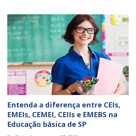
perspicácia. Por isso segue sugestões de palavras e
expressões para uso em relatórios de alunos. Coloque
sempre as intervenções feitas para ações apresentadas,
isso ressalta trabalho. SUGESTÕES DE PALAVRAS E
EXPRESSÕES PARA USO EM RELATÓRIOS Você pensa Você
escreve O aluno não sabe O aluno não adquiriu os
conceitos, está em fase de aprendizado. Não tem limites
Apresenta dificuldades de auto-regulação, pois… É nervoso
Ainda não desenvolveu habilidades para convívio no
ambiente...
Entenda a diferença entre CEIs,
EMEIs, CEMEI, CEIIs e EMEBS na
Educação básica de SP