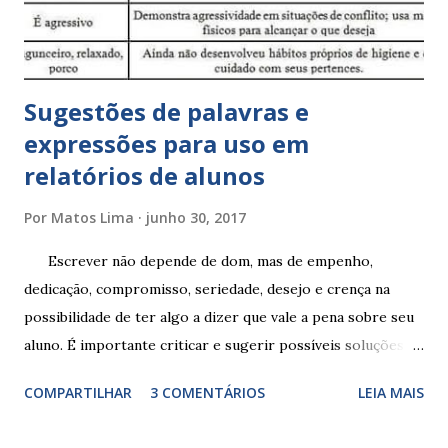
Sugestões de palavras e
expressões para uso em
relatórios de alunos
Por
Matos Lima
junho 30, 2017
Escrever não depende de dom, mas de empenho,
dedicação, compromisso, seriedade, desejo e crença na
possibilidade de ter algo a dizer que vale a pena sobre seu
aluno. É importante criticar e sugerir possíveis soluções.
Escrever é um procedimento e, como tal, depende de
COMPARTILHAR
3 COMENTÁRIOS
LEIA MAIS
exercitação. E encontrar a melhor maneira de expressar o
comportamento de alguém não é fácil, exige muita cautela e