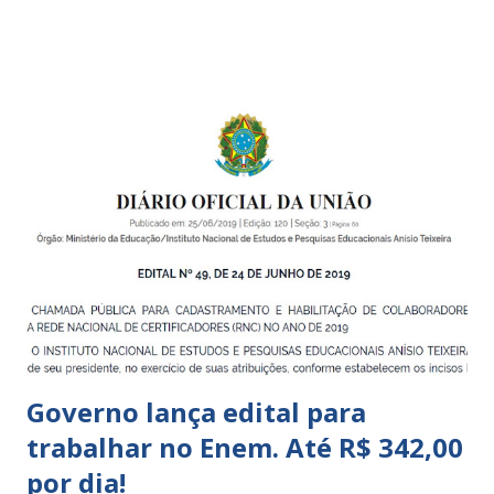
boa qualidade social, que respeite as necessidades da
pequena infância. Na cidade de São Paulo, há cinco tipos de
unidades públicas destinadas à educação infantil: – CEIs -
Centros de Educação Infantil e Creches Conveniadas, para
crianças de zero a 3 anos e 11 meses; – EMEIs - Escolas
Municipais de Educação Infantil, que atendem crianças de 4
a 5 anos e 11 meses; – CEMEI - Centro Municipal de
Educação Infantil, que recebe crianças de zero a 5 anos e 11
meses; – CEIIs - Centros de Educação Infantil Indígena,
que integram os CECIs - Centros de Educação e Cultura
Indígena, e trabalham com cri...
Governo lança edital para
trabalhar no Enem. Até R$ 342,00
por dia!