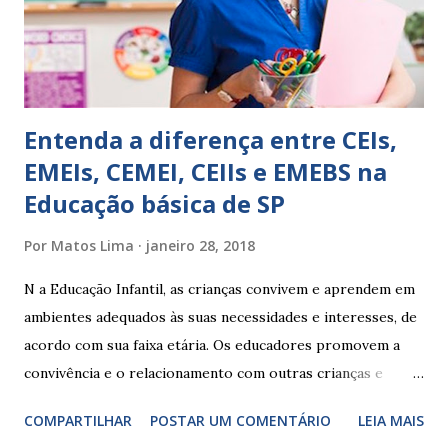
Ainda não desenvolveu habilidades para convívio no
ambiente...
Entenda a diferença entre CEIs,
EMEIs, CEMEI, CEIIs e EMEBS na
Educação básica de SP
Por
Matos Lima
janeiro 28, 2018
N a Educação Infantil, as crianças convivem e aprendem em
ambientes adequados às suas necessidades e interesses, de
acordo com sua faixa etária. Os educadores promovem a
convivência e o relacionamento com outras crianças e
adultos, desde o primeiro ano de vida, como forma de
COMPARTILHAR
POSTAR UM COMENTÁRIO
LEIA MAIS
garantir o direito das crianças a uma educação integral e de