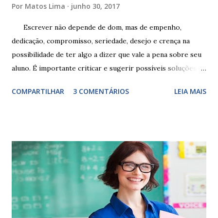
Por
Matos Lima
junho 30, 2017
Escrever não depende de dom, mas de empenho,
dedicação, compromisso, seriedade, desejo e crença na
possibilidade de ter algo a dizer que vale a pena sobre seu
aluno. É importante criticar e sugerir possíveis soluções.
Escrever é um procedimento e, como tal, depende de
COMPARTILHAR
3 COMENTÁRIOS
LEIA MAIS
exercitação. E encontrar a melhor maneira de expressar o
comportamento de alguém não é fácil, exige muita cautela e
perspicácia. Por isso segue sugestões de palavras e
expressões para uso em relatórios de alunos. Coloque
sempre as intervenções feitas para ações apresentadas,
isso ressalta trabalho. SUGESTÕES DE PALAVRAS E
EXPRESSÕES PARA USO EM RELATÓRIOS Você pensa Você
escreve O aluno não sabe O aluno não adquiriu os
conceitos, está em fase de aprendizado. Não tem limites
Apresenta dificuldades de auto-regulação, pois… É nervoso