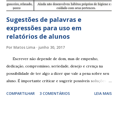
Sugestões de palavras e
expressões para uso em
relatórios de alunos
Por
Matos Lima
junho 30, 2017
Escrever não depende de dom, mas de empenho,
dedicação, compromisso, seriedade, desejo e crença na
possibilidade de ter algo a dizer que vale a pena sobre seu
aluno. É importante criticar e sugerir possíveis soluções.
Escrever é um procedimento e, como tal, depende de
COMPARTILHAR
3 COMENTÁRIOS
LEIA MAIS
exercitação. E encontrar a melhor maneira de expressar o
comportamento de alguém não é fácil, exige muita cautela e
perspicácia. Por isso segue sugestões de palavras e
expressões para uso em relatórios de alunos. Coloque