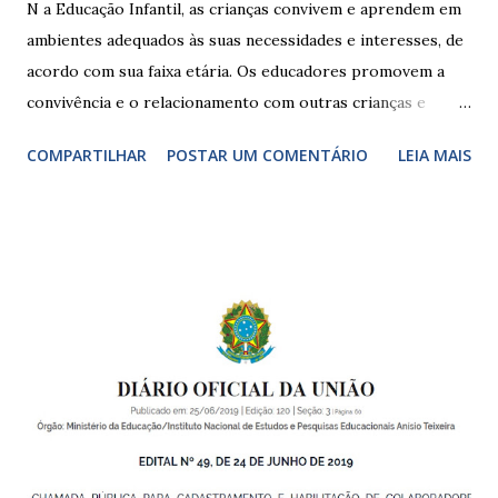
N a Educação Infantil, as crianças convivem e aprendem em
ambientes adequados às suas necessidades e interesses, de
acordo com sua faixa etária. Os educadores promovem a
convivência e o relacionamento com outras crianças e
adultos, desde o primeiro ano de vida, como forma de
COMPARTILHAR
POSTAR UM COMENTÁRIO
LEIA MAIS
garantir o direito das crianças a uma educação integral e de
boa qualidade social, que respeite as necessidades da
pequena infância. Na cidade de São Paulo, há cinco tipos de
unidades públicas destinadas à educação infantil: – CEIs -
Centros de Educação Infantil e Creches Conveniadas, para
crianças de zero a 3 anos e 11 meses; – EMEIs - Escolas
Municipais de Educação Infantil, que atendem crianças de 4
a 5 anos e 11 meses; – CEMEI - Centro Municipal de
Educação Infantil, que recebe crianças de zero a 5 anos e 11
meses; – CEIIs - Centros de Educação Infantil Indígena,
que integram os CECIs - Centros de Educação e Cultura