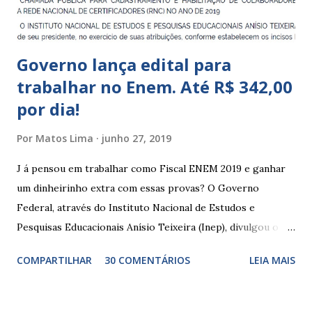
Indígena, e trabalham com cri...
Governo lança edital para
trabalhar no Enem. Até R$ 342,00
por dia!
Por
Matos Lima
junho 27, 2019
J á pensou em trabalhar como Fiscal ENEM 2019 e ganhar
um dinheirinho extra com essas provas? O Governo
Federal, através do Instituto Nacional de Estudos e
Pesquisas Educacionais Anísio Teixeira (Inep), divulgou o
edital com informações sobre a inscrição para trabalhar no
COMPARTILHAR
30 COMENTÁRIOS
LEIA MAIS
Enem 2019. O Exame Nacional do Ensino Médio ou ENEM é
um dos certames mais esperados e concorridos do país.
Muitos candidatos, principalmente que está concluindo o