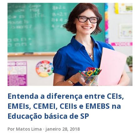
sempre as intervenções feitas para ações apresentadas,
isso ressalta trabalho. SUGESTÕES DE PALAVRAS E
EXPRESSÕES PARA USO EM RELATÓRIOS Você pensa Você
escreve O aluno não sabe O aluno não adquiriu os
conceitos, está em fase de aprendizado. Não tem limites
Apresenta dificuldades de auto-regulação, pois… É nervoso
Ainda não desenvolveu habilidades para convívio no
ambiente...
Entenda a diferença entre CEIs,
EMEIs, CEMEI, CEIIs e EMEBS na
Educação básica de SP
Por
Matos Lima
janeiro 28, 2018