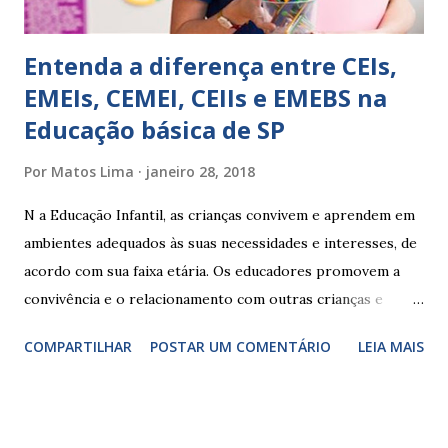
Entenda a diferença entre CEIs,
EMEIs, CEMEI, CEIIs e EMEBS na
Educação básica de SP
Por
Matos Lima
janeiro 28, 2018
N a Educação Infantil, as crianças convivem e aprendem em
ambientes adequados às suas necessidades e interesses, de
acordo com sua faixa etária. Os educadores promovem a
convivência e o relacionamento com outras crianças e
adultos, desde o primeiro ano de vida, como forma de
COMPARTILHAR
POSTAR UM COMENTÁRIO
LEIA MAIS
garantir o direito das crianças a uma educação integral e de
boa qualidade social, que respeite as necessidades da
pequena infância. Na cidade de São Paulo, há cinco tipos de
unidades públicas destinadas à educação infantil: – CEIs -