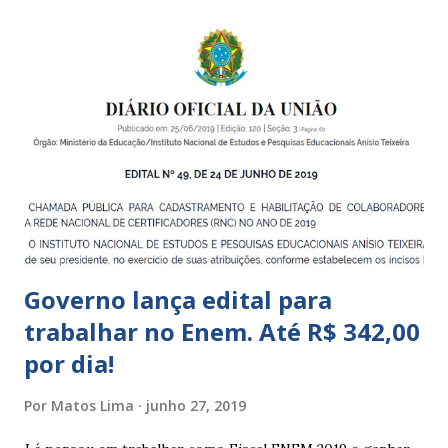
Centros de Educação Infantil e Creches Conveniadas, para
crianças de zero a 3 anos e 11 meses; – EMEIs - Escolas
Municipais de Educação Infantil, que atendem crianças de 4
a 5 anos e 11 meses; – CEMEI - Centro Municipal de
Educação Infantil, que recebe crianças de zero a 5 anos e 11
meses; – CEIIs - Centros de Educação Infantil Indígena,
que integram os CECIs - Centros de Educação e Cultura
Indígena, e trabalham com cri...
Governo lança edital para
trabalhar no Enem. Até R$ 342,00
por dia!
Por
Matos Lima
junho 27, 2019