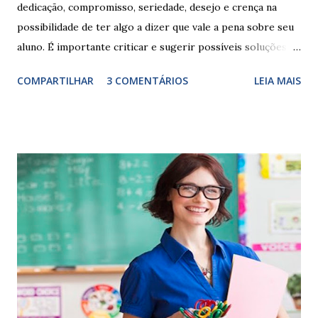
dedicação, compromisso, seriedade, desejo e crença na
possibilidade de ter algo a dizer que vale a pena sobre seu
aluno. É importante criticar e sugerir possíveis soluções.
Escrever é um procedimento e, como tal, depende de
COMPARTILHAR
3 COMENTÁRIOS
LEIA MAIS
exercitação. E encontrar a melhor maneira de expressar o
comportamento de alguém não é fácil, exige muita cautela e
perspicácia. Por isso segue sugestões de palavras e
expressões para uso em relatórios de alunos. Coloque
sempre as intervenções feitas para ações apresentadas,
isso ressalta trabalho. SUGESTÕES DE PALAVRAS E
EXPRESSÕES PARA USO EM RELATÓRIOS Você pensa Você
escreve O aluno não sabe O aluno não adquiriu os
conceitos, está em fase de aprendizado. Não tem limites
Apresenta dificuldades de auto-regulação, pois… É nervoso
Ainda não desenvolveu habilidades para convívio no
ambiente...