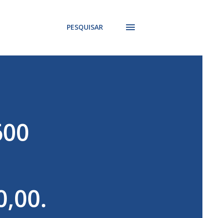
PESQUISAR
600
0,00.