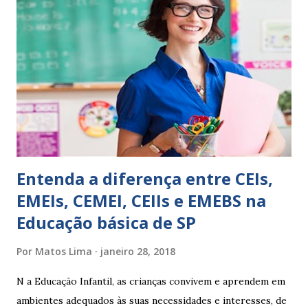
isso ressalta trabalho. SUGESTÕES DE PALAVRAS E
EXPRESSÕES PARA USO EM RELATÓRIOS Você pensa Você
escreve O aluno não sabe O aluno não adquiriu os
conceitos, está em fase de aprendizado. Não tem limites
Apresenta dificuldades de auto-regulação, pois… É nervoso
Ainda não desenvolveu habilidades para convívio no
ambiente...
Entenda a diferença entre CEIs,
EMEIs, CEMEI, CEIIs e EMEBS na
Educação básica de SP
Por
Matos Lima
janeiro 28, 2018
N a Educação Infantil, as crianças convivem e aprendem em
ambientes adequados às suas necessidades e interesses, de