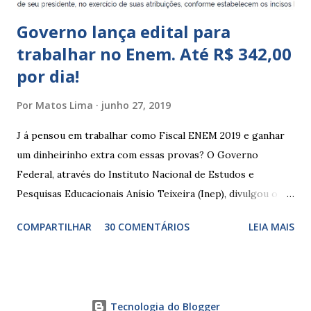
Governo lança edital para
trabalhar no Enem. Até R$ 342,00
por dia!
Por
Matos Lima
junho 27, 2019
J á pensou em trabalhar como Fiscal ENEM 2019 e ganhar
um dinheirinho extra com essas provas? O Governo
Federal, através do Instituto Nacional de Estudos e
Pesquisas Educacionais Anísio Teixeira (Inep), divulgou o
edital com informações sobre a inscrição para trabalhar no
COMPARTILHAR
30 COMENTÁRIOS
LEIA MAIS
Enem 2019. O Exame Nacional do Ensino Médio ou ENEM é
um dos certames mais esperados e concorridos do país.
Muitos candidatos, principalmente que está concluindo o
Ensino Médio se preparam durante todo o ano para fazer
Tecnologia do Blogger
essas provas. As funções principais de um fiscal de prova