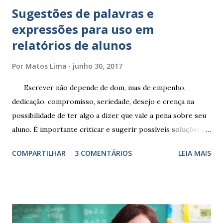
Sugestões de palavras e
expressões para uso em
relatórios de alunos
Por
Matos Lima
junho 30, 2017
Escrever não depende de dom, mas de empenho,
dedicação, compromisso, seriedade, desejo e crença na
possibilidade de ter algo a dizer que vale a pena sobre seu
aluno. É importante criticar e sugerir possíveis soluções.
Escrever é um procedimento e, como tal, depende de
COMPARTILHAR
3 COMENTÁRIOS
LEIA MAIS
exercitação. E encontrar a melhor maneira de expressar o
comportamento de alguém não é fácil, exige muita cautela e
perspicácia. Por isso segue sugestões de palavras e
expressões para uso em relatórios de alunos. Coloque
sempre as intervenções feitas para ações apresentadas,