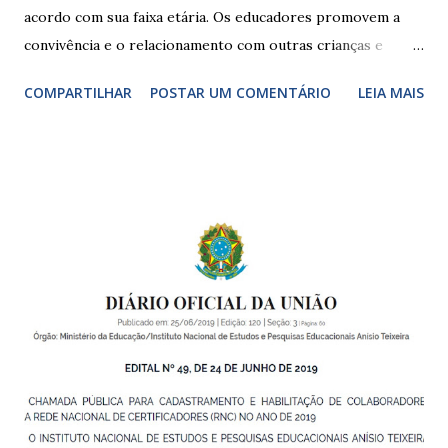
acordo com sua faixa etária. Os educadores promovem a
convivência e o relacionamento com outras crianças e
adultos, desde o primeiro ano de vida, como forma de
COMPARTILHAR
POSTAR UM COMENTÁRIO
LEIA MAIS
garantir o direito das crianças a uma educação integral e de
boa qualidade social, que respeite as necessidades da
pequena infância. Na cidade de São Paulo, há cinco tipos de
unidades públicas destinadas à educação infantil: – CEIs -
Centros de Educação Infantil e Creches Conveniadas, para
crianças de zero a 3 anos e 11 meses; – EMEIs - Escolas
Municipais de Educação Infantil, que atendem crianças de 4
a 5 anos e 11 meses; – CEMEI - Centro Municipal de
Educação Infantil, que recebe crianças de zero a 5 anos e 11
meses; – CEIIs - Centros de Educação Infantil Indígena,
que integram os CECIs - Centros de Educação e Cultura
Indígena, e trabalham com cri...