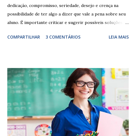
dedicação, compromisso, seriedade, desejo e crença na
possibilidade de ter algo a dizer que vale a pena sobre seu
aluno. É importante criticar e sugerir possíveis soluções.
Escrever é um procedimento e, como tal, depende de
COMPARTILHAR
3 COMENTÁRIOS
LEIA MAIS
exercitação. E encontrar a melhor maneira de expressar o
comportamento de alguém não é fácil, exige muita cautela e
perspicácia. Por isso segue sugestões de palavras e
expressões para uso em relatórios de alunos. Coloque
sempre as intervenções feitas para ações apresentadas,
isso ressalta trabalho. SUGESTÕES DE PALAVRAS E
EXPRESSÕES PARA USO EM RELATÓRIOS Você pensa Você
escreve O aluno não sabe O aluno não adquiriu os
conceitos, está em fase de aprendizado. Não tem limites
Apresenta dificuldades de auto-regulação, pois… É nervoso
Ainda não desenvolveu habilidades para convívio no
ambiente...