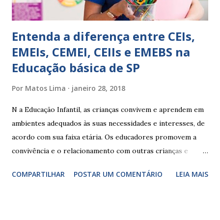
Entenda a diferença entre CEIs,
EMEIs, CEMEI, CEIIs e EMEBS na
Educação básica de SP
Por
Matos Lima
janeiro 28, 2018
N a Educação Infantil, as crianças convivem e aprendem em
ambientes adequados às suas necessidades e interesses, de
acordo com sua faixa etária. Os educadores promovem a
convivência e o relacionamento com outras crianças e
adultos, desde o primeiro ano de vida, como forma de
COMPARTILHAR
POSTAR UM COMENTÁRIO
LEIA MAIS
garantir o direito das crianças a uma educação integral e de
boa qualidade social, que respeite as necessidades da
pequena infância. Na cidade de São Paulo, há cinco tipos de
unidades públicas destinadas à educação infantil: – CEIs -