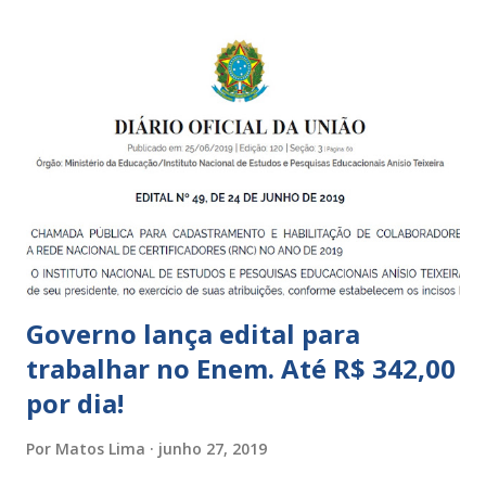
Centros de Educação Infantil e Creches Conveniadas, para
crianças de zero a 3 anos e 11 meses; – EMEIs - Escolas
Municipais de Educação Infantil, que atendem crianças de 4
a 5 anos e 11 meses; – CEMEI - Centro Municipal de
Educação Infantil, que recebe crianças de zero a 5 anos e 11
meses; – CEIIs - Centros de Educação Infantil Indígena,
que integram os CECIs - Centros de Educação e Cultura
Indígena, e trabalham com cri...
Governo lança edital para
trabalhar no Enem. Até R$ 342,00
por dia!
Por
Matos Lima
junho 27, 2019