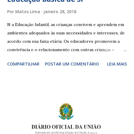
Por
Matos Lima
janeiro 28, 2018
N a Educação Infantil, as crianças convivem e aprendem em
ambientes adequados às suas necessidades e interesses, de
acordo com sua faixa etária. Os educadores promovem a
convivência e o relacionamento com outras crianças e
adultos, desde o primeiro ano de vida, como forma de
COMPARTILHAR
POSTAR UM COMENTÁRIO
LEIA MAIS
garantir o direito das crianças a uma educação integral e de
boa qualidade social, que respeite as necessidades da
pequena infância. Na cidade de São Paulo, há cinco tipos de
unidades públicas destinadas à educação infantil: – CEIs -
Centros de Educação Infantil e Creches Conveniadas, para
crianças de zero a 3 anos e 11 meses; – EMEIs - Escolas
Municipais de Educação Infantil, que atendem crianças de 4
a 5 anos e 11 meses; – CEMEI - Centro Municipal de
Educação Infantil, que recebe crianças de zero a 5 anos e 11