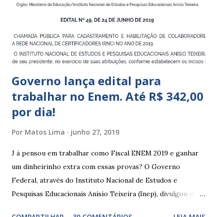
meses; – CEIIs - Centros de Educação Infantil Indígena,
que integram os CECIs - Centros de Educação e Cultura
Indígena, e trabalham com cri...
Governo lança edital para
trabalhar no Enem. Até R$ 342,00
por dia!
Por
Matos Lima
junho 27, 2019
J á pensou em trabalhar como Fiscal ENEM 2019 e ganhar
um dinheirinho extra com essas provas? O Governo
Federal, através do Instituto Nacional de Estudos e
Pesquisas Educacionais Anísio Teixeira (Inep), divulgou o
edital com informações sobre a inscrição para trabalhar no
COMPARTILHAR
30 COMENTÁRIOS
LEIA MAIS