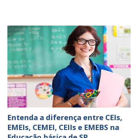
comportamento de alguém não é fácil, exige muita cautela e
perspicácia. Por isso segue sugestões de palavras e
expressões para uso em relatórios de alunos. Coloque
sempre as intervenções feitas para ações apresentadas,
isso ressalta trabalho. SUGESTÕES DE PALAVRAS E
EXPRESSÕES PARA USO EM RELATÓRIOS Você pensa Você
escreve O aluno não sabe O aluno não adquiriu os
conceitos, está em fase de aprendizado. Não tem limites
Apresenta dificuldades de auto-regulação, pois… É nervoso
Ainda não desenvolveu habilidades para convívio no
ambiente...
Entenda a diferença entre CEIs,
EMEIs, CEMEI, CEIIs e EMEBS na
Educação básica de SP