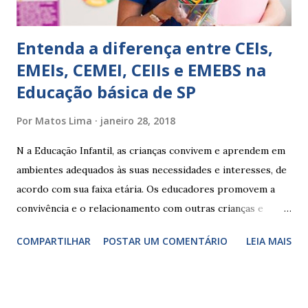
Entenda a diferença entre CEIs,
EMEIs, CEMEI, CEIIs e EMEBS na
Educação básica de SP
Por
Matos Lima
janeiro 28, 2018
N a Educação Infantil, as crianças convivem e aprendem em
ambientes adequados às suas necessidades e interesses, de
acordo com sua faixa etária. Os educadores promovem a
convivência e o relacionamento com outras crianças e
adultos, desde o primeiro ano de vida, como forma de
COMPARTILHAR
POSTAR UM COMENTÁRIO
LEIA MAIS
garantir o direito das crianças a uma educação integral e de
boa qualidade social, que respeite as necessidades da
pequena infância. Na cidade de São Paulo, há cinco tipos de
unidades públicas destinadas à educação infantil: – CEIs -