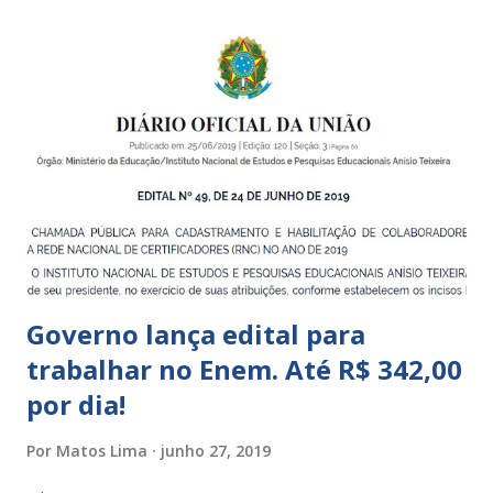
Centros de Educação Infantil e Creches Conveniadas, para
crianças de zero a 3 anos e 11 meses; – EMEIs - Escolas
Municipais de Educação Infantil, que atendem crianças de 4
a 5 anos e 11 meses; – CEMEI - Centro Municipal de
Educação Infantil, que recebe crianças de zero a 5 anos e 11
meses; – CEIIs - Centros de Educação Infantil Indígena,
que integram os CECIs - Centros de Educação e Cultura
Indígena, e trabalham com cri...
Governo lança edital para
trabalhar no Enem. Até R$ 342,00
por dia!
Por
Matos Lima
junho 27, 2019