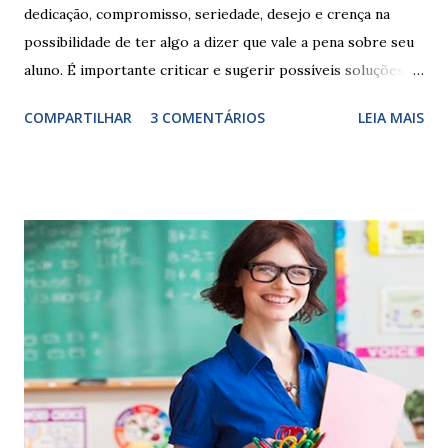
dedicação, compromisso, seriedade, desejo e crença na
possibilidade de ter algo a dizer que vale a pena sobre seu
aluno. É importante criticar e sugerir possíveis soluções.
Escrever é um procedimento e, como tal, depende de
COMPARTILHAR
3 COMENTÁRIOS
LEIA MAIS
exercitação. E encontrar a melhor maneira de expressar o
comportamento de alguém não é fácil, exige muita cautela e
perspicácia. Por isso segue sugestões de palavras e
expressões para uso em relatórios de alunos. Coloque
sempre as intervenções feitas para ações apresentadas,
isso ressalta trabalho. SUGESTÕES DE PALAVRAS E
EXPRESSÕES PARA USO EM RELATÓRIOS Você pensa Você
escreve O aluno não sabe O aluno não adquiriu os
conceitos, está em fase de aprendizado. Não tem limites
Apresenta dificuldades de auto-regulação, pois… É nervoso
Ainda não desenvolveu habilidades para convívio no
ambiente...