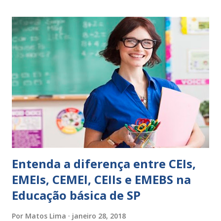
expressões para uso em relatórios de alunos. Coloque
sempre as intervenções feitas para ações apresentadas,
isso ressalta trabalho. SUGESTÕES DE PALAVRAS E
EXPRESSÕES PARA USO EM RELATÓRIOS Você pensa Você
escreve O aluno não sabe O aluno não adquiriu os
conceitos, está em fase de aprendizado. Não tem limites
Apresenta dificuldades de auto-regulação, pois… É nervoso
Ainda não desenvolveu habilidades para convívio no
ambiente...
Entenda a diferença entre CEIs,
EMEIs, CEMEI, CEIIs e EMEBS na
Educação básica de SP
Por
Matos Lima
janeiro 28, 2018