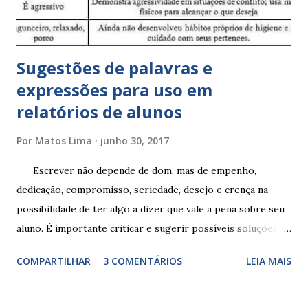
Sugestões de palavras e
expressões para uso em
relatórios de alunos
Por
Matos Lima
junho 30, 2017
Escrever não depende de dom, mas de empenho,
dedicação, compromisso, seriedade, desejo e crença na
possibilidade de ter algo a dizer que vale a pena sobre seu
aluno. É importante criticar e sugerir possíveis soluções.
Escrever é um procedimento e, como tal, depende de
COMPARTILHAR
3 COMENTÁRIOS
LEIA MAIS
exercitação. E encontrar a melhor maneira de expressar o
comportamento de alguém não é fácil, exige muita cautela e
perspicácia. Por isso segue sugestões de palavras e