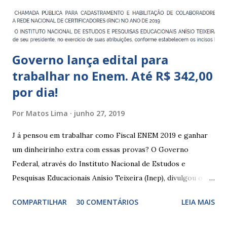
que integram os CECIs - Centros de Educação e Cultura
Indígena, e trabalham com cri...
Governo lança edital para
trabalhar no Enem. Até R$ 342,00
por dia!
Por
Matos Lima
junho 27, 2019
J á pensou em trabalhar como Fiscal ENEM 2019 e ganhar
um dinheirinho extra com essas provas? O Governo
Federal, através do Instituto Nacional de Estudos e
Pesquisas Educacionais Anísio Teixeira (Inep), divulgou o
edital com informações sobre a inscrição para trabalhar no
COMPARTILHAR
30 COMENTÁRIOS
LEIA MAIS
Enem 2019. O Exame Nacional do Ensino Médio ou ENEM é
um dos certames mais esperados e concorridos do país.