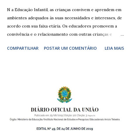
N a Educação Infantil, as crianças convivem e aprendem em
ambientes adequados às suas necessidades e interesses, de
acordo com sua faixa etária. Os educadores promovem a
convivência e o relacionamento com outras crianças e
adultos, desde o primeiro ano de vida, como forma de
COMPARTILHAR
POSTAR UM COMENTÁRIO
LEIA MAIS
garantir o direito das crianças a uma educação integral e de
boa qualidade social, que respeite as necessidades da
pequena infância. Na cidade de São Paulo, há cinco tipos de
unidades públicas destinadas à educação infantil: – CEIs -
Centros de Educação Infantil e Creches Conveniadas, para
crianças de zero a 3 anos e 11 meses; – EMEIs - Escolas
Municipais de Educação Infantil, que atendem crianças de 4
a 5 anos e 11 meses; – CEMEI - Centro Municipal de
Educação Infantil, que recebe crianças de zero a 5 anos e 11
meses; – CEIIs - Centros de Educação Infantil Indígena,