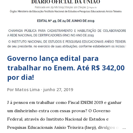
Educação Infantil, que recebe crianças de zero a 5 anos e 11
meses; – CEIIs - Centros de Educação Infantil Indígena,
que integram os CECIs - Centros de Educação e Cultura
Indígena, e trabalham com cri...
Governo lança edital para
trabalhar no Enem. Até R$ 342,00
por dia!
Por
Matos Lima
junho 27, 2019
J á pensou em trabalhar como Fiscal ENEM 2019 e ganhar
um dinheirinho extra com essas provas? O Governo
Federal, através do Instituto Nacional de Estudos e
Pesquisas Educacionais Anísio Teixeira (Inep), divulgou o