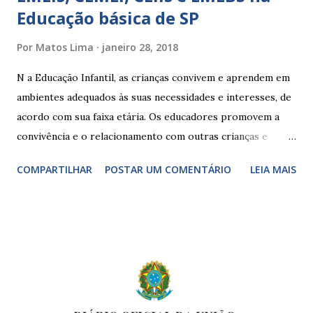
Educação básica de SP
Por
Matos Lima
janeiro 28, 2018
N a Educação Infantil, as crianças convivem e aprendem em
ambientes adequados às suas necessidades e interesses, de
acordo com sua faixa etária. Os educadores promovem a
convivência e o relacionamento com outras crianças e
adultos, desde o primeiro ano de vida, como forma de
COMPARTILHAR
POSTAR UM COMENTÁRIO
LEIA MAIS
garantir o direito das crianças a uma educação integral e de
boa qualidade social, que respeite as necessidades da
pequena infância. Na cidade de São Paulo, há cinco tipos de
unidades públicas destinadas à educação infantil: – CEIs -
Centros de Educação Infantil e Creches Conveniadas, para
crianças de zero a 3 anos e 11 meses; – EMEIs - Escolas
Municipais de Educação Infantil, que atendem crianças de 4
a 5 anos e 11 meses; – CEMEI - Centro Municipal de