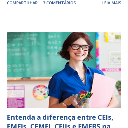
COMPARTILHAR
3 COMENTÁRIOS
LEIA MAIS
exercitação. E encontrar a melhor maneira de expressar o
comportamento de alguém não é fácil, exige muita cautela e
perspicácia. Por isso segue sugestões de palavras e
expressões para uso em relatórios de alunos. Coloque
sempre as intervenções feitas para ações apresentadas,
isso ressalta trabalho. SUGESTÕES DE PALAVRAS E
EXPRESSÕES PARA USO EM RELATÓRIOS Você pensa Você
escreve O aluno não sabe O aluno não adquiriu os
conceitos, está em fase de aprendizado. Não tem limites
Apresenta dificuldades de auto-regulação, pois… É nervoso
Ainda não desenvolveu habilidades para convívio no
ambiente...
Entenda a diferença entre CEIs,
EMEIs, CEMEI, CEIIs e EMEBS na