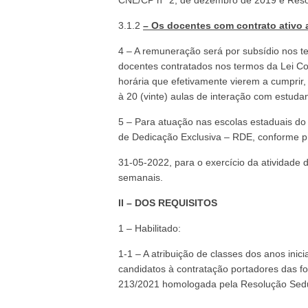
CNE/CP n° 2, de dezembro de 2019 e Resol
3.1.2
– Os docentes com contrato ativo
4 – A remuneração será por subsídio nos te
docentes contratados nos termos da Lei Co
horária que efetivamente vierem a cumprir,
à 20 (vinte) aulas de interação com estuda
5 – Para atuação nas escolas estaduais do
de Dedicação Exclusiva – RDE, conforme pr
31-05-2022, para o exercício da atividade 
semanais.
II – DOS REQUISITOS
1 – Habilitado:
1-1 – A atribuição de classes dos anos ini
candidatos à contratação portadores das f
213/2021 homologada pela Resolução Sed