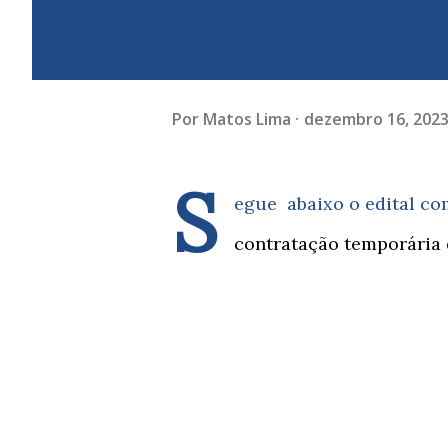
Por
Matos Lima
dezembro 16, 202
S
egue abaixo o edital co
contratação temporária d