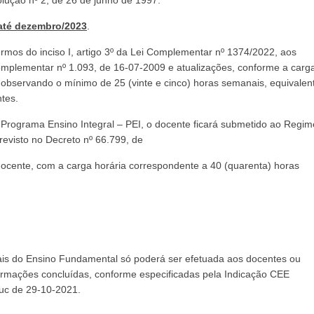
ução nº 2, de 26 de junho de 1997.
 até dezembro/2023
.
rmos do inciso I, artigo 3º da Lei Complementar nº 1374/2022, aos
mplementar nº 1.093, de 16-07-2009 e atualizações, conforme a carg
 observando o mínimo de 25 (vinte e cinco) horas semanais, equivalen
ntes.
 Programa Ensino Integral – PEI, o docente ficará submetido ao Regim
evisto no Decreto nº 66.799, de
docente, com a carga horária correspondente a 40 (quarenta) horas
ciais do Ensino Fundamental só poderá ser efetuada aos docentes ou
ormações concluídas, conforme especificadas pela Indicação CEE
uc de 29-10-2021.