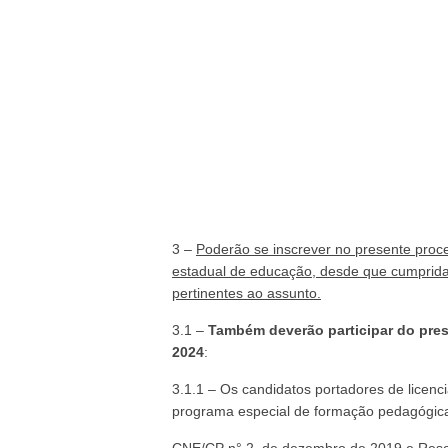
3 –
Poderão se inscrever no presente proce
estadual de educação, desde que cumpridas
pertinentes ao assunto.
3.1 –
Também deverão participar do pres
2024
:
3.1.1 – Os candidatos portadores de lice
programa especial de formação pedagógic