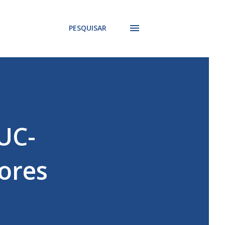
PESQUISAR
DUC-
ores