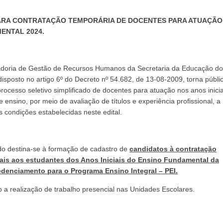
PARA CONTRATAÇÃO TEMPORÁRIA DE DOCENTES PARA ATUAÇÃO
ENTAL 2024.
doria de Gestão de Recursos Humanos da Secretaria da Educação do
sposto no artigo 6º do Decreto nº 54.682, de 13-08-2009, torna públi
processo seletivo simplificado de docentes para atuação nos anos inicia
ensino, por meio de avaliação de títulos e experiência profissional, a
s condições estabelecidas neste edital.
ado destina-se à formação de cadastro de
candidatos à contratação
ciais aos estudantes dos Anos Iniciais do Ensino Fundamental da
edenciamento para o Programa Ensino Integral – PEI.
o a realização de trabalho presencial nas Unidades Escolares.