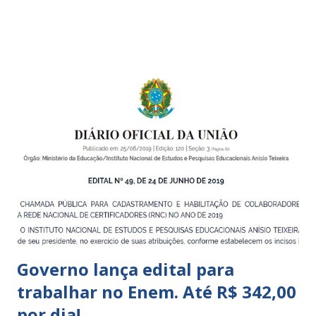
boa qualidade social, que respeite as necessidades da
pequena infância. Na cidade de São Paulo, há cinco tipos de
unidades públicas destinadas à educação infantil: – CEIs -
Centros de Educação Infantil e Creches Conveniadas, para
crianças de zero a 3 anos e 11 meses; – EMEIs - Escolas
Municipais de Educação Infantil, que atendem crianças de 4
a 5 anos e 11 meses; – CEMEI - Centro Municipal de
Educação Infantil, que recebe crianças de zero a 5 anos e 11
meses; – CEIIs - Centros de Educação Infantil Indígena,
que integram os CECIs - Centros de Educação e Cultura
Indígena, e trabalham com cri...
Governo lança edital para
trabalhar no Enem. Até R$ 342,00
por dia!