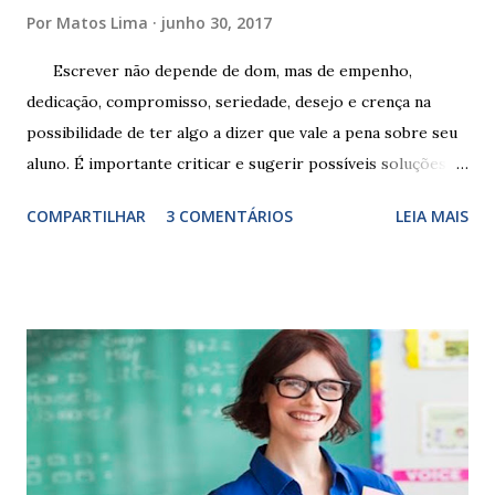
Por
Matos Lima
junho 30, 2017
Escrever não depende de dom, mas de empenho,
dedicação, compromisso, seriedade, desejo e crença na
possibilidade de ter algo a dizer que vale a pena sobre seu
aluno. É importante criticar e sugerir possíveis soluções.
Escrever é um procedimento e, como tal, depende de
COMPARTILHAR
3 COMENTÁRIOS
LEIA MAIS
exercitação. E encontrar a melhor maneira de expressar o
comportamento de alguém não é fácil, exige muita cautela e
perspicácia. Por isso segue sugestões de palavras e
expressões para uso em relatórios de alunos. Coloque
sempre as intervenções feitas para ações apresentadas,
isso ressalta trabalho. SUGESTÕES DE PALAVRAS E
EXPRESSÕES PARA USO EM RELATÓRIOS Você pensa Você
escreve O aluno não sabe O aluno não adquiriu os
conceitos, está em fase de aprendizado. Não tem limites