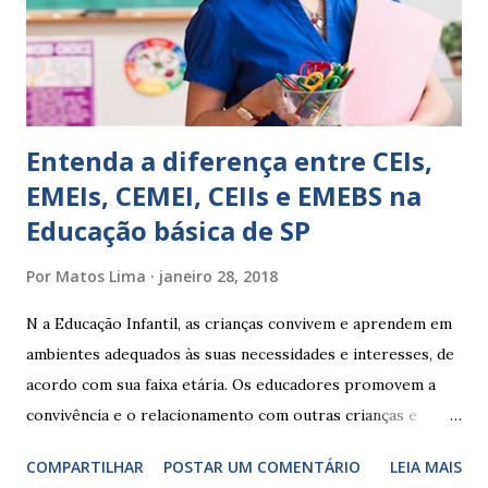
Apresenta dificuldades de auto-regulação, pois… É nervoso
Ainda não desenvolveu habilidades para convívio no
ambiente...
Entenda a diferença entre CEIs,
EMEIs, CEMEI, CEIIs e EMEBS na
Educação básica de SP
Por
Matos Lima
janeiro 28, 2018
N a Educação Infantil, as crianças convivem e aprendem em
ambientes adequados às suas necessidades e interesses, de
acordo com sua faixa etária. Os educadores promovem a
convivência e o relacionamento com outras crianças e
adultos, desde o primeiro ano de vida, como forma de
COMPARTILHAR
POSTAR UM COMENTÁRIO
LEIA MAIS
garantir o direito das crianças a uma educação integral e de