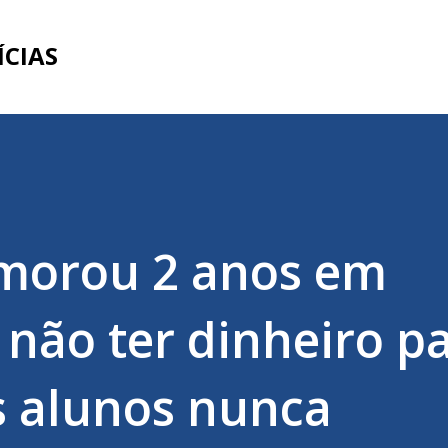
Pular para o conteúdo principal
ÍCIAS
 morou 2 anos em
 não ter dinheiro p
s alunos nunca