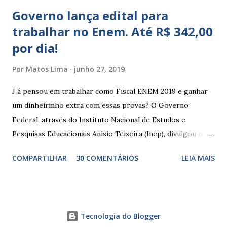
Governo lança edital para
trabalhar no Enem. Até R$ 342,00
por dia!
Por
Matos Lima
junho 27, 2019
J á pensou em trabalhar como Fiscal ENEM 2019 e ganhar
um dinheirinho extra com essas provas? O Governo
Federal, através do Instituto Nacional de Estudos e
Pesquisas Educacionais Anísio Teixeira (Inep), divulgou o
edital com informações sobre a inscrição para trabalhar no
COMPARTILHAR
30 COMENTÁRIOS
LEIA MAIS
Enem 2019. O Exame Nacional do Ensino Médio ou ENEM é
um dos certames mais esperados e concorridos do país.
Muitos candidatos, principalmente que está concluindo o
Ensino Médio se preparam durante todo o ano para fazer
Tecnologia do Blogger
essas provas. As funções principais de um fiscal de prova