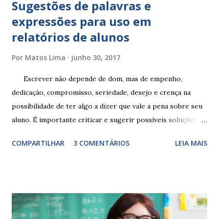
Sugestões de palavras e
expressões para uso em
relatórios de alunos
Por
Matos Lima
junho 30, 2017
Escrever não depende de dom, mas de empenho,
dedicação, compromisso, seriedade, desejo e crença na
possibilidade de ter algo a dizer que vale a pena sobre seu
aluno. É importante criticar e sugerir possíveis soluções.
Escrever é um procedimento e, como tal, depende de
COMPARTILHAR
3 COMENTÁRIOS
LEIA MAIS
exercitação. E encontrar a melhor maneira de expressar o
comportamento de alguém não é fácil, exige muita cautela e
perspicácia. Por isso segue sugestões de palavras e
expressões para uso em relatórios de alunos. Coloque
sempre as intervenções feitas para ações apresentadas,
isso ressalta trabalho. SUGESTÕES DE PALAVRAS E