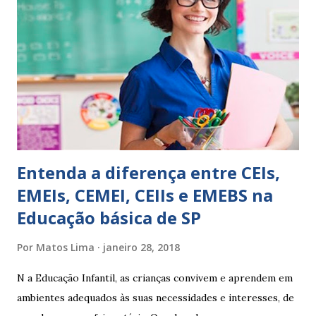
EXPRESSÕES PARA USO EM RELATÓRIOS Você pensa Você
escreve O aluno não sabe O aluno não adquiriu os
conceitos, está em fase de aprendizado. Não tem limites
Apresenta dificuldades de auto-regulação, pois… É nervoso
Ainda não desenvolveu habilidades para convívio no
ambiente...
Entenda a diferença entre CEIs,
EMEIs, CEMEI, CEIIs e EMEBS na
Educação básica de SP
Por
Matos Lima
janeiro 28, 2018
N a Educação Infantil, as crianças convivem e aprendem em
ambientes adequados às suas necessidades e interesses, de