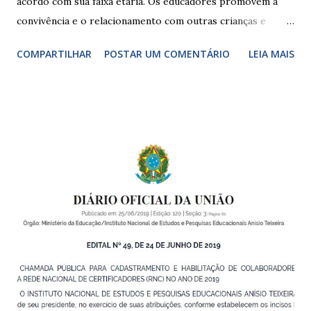
acordo com sua faixa etária. Os educadores promovem a
convivência e o relacionamento com outras crianças e
adultos, desde o primeiro ano de vida, como forma de
COMPARTILHAR
POSTAR UM COMENTÁRIO
LEIA MAIS
garantir o direito das crianças a uma educação integral e de
boa qualidade social, que respeite as necessidades da
pequena infância. Na cidade de São Paulo, há cinco tipos de
unidades públicas destinadas à educação infantil: – CEIs -
Centros de Educação Infantil e Creches Conveniadas, para
crianças de zero a 3 anos e 11 meses; – EMEIs - Escolas
Municipais de Educação Infantil, que atendem crianças de 4
a 5 anos e 11 meses; – CEMEI - Centro Municipal de
Educação Infantil, que recebe crianças de zero a 5 anos e 11
meses; – CEIIs - Centros de Educação Infantil Indígena,
que integram os CECIs - Centros de Educação e Cultura
Indígena, e trabalham com cri...