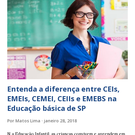
sempre as intervenções feitas para ações apresentadas,
isso ressalta trabalho. SUGESTÕES DE PALAVRAS E
EXPRESSÕES PARA USO EM RELATÓRIOS Você pensa Você
escreve O aluno não sabe O aluno não adquiriu os
conceitos, está em fase de aprendizado. Não tem limites
Apresenta dificuldades de auto-regulação, pois… É nervoso
Ainda não desenvolveu habilidades para convívio no
ambiente...
Entenda a diferença entre CEIs,
EMEIs, CEMEI, CEIIs e EMEBS na
Educação básica de SP
Por
Matos Lima
janeiro 28, 2018
N a Educação Infantil, as crianças convivem e aprendem em