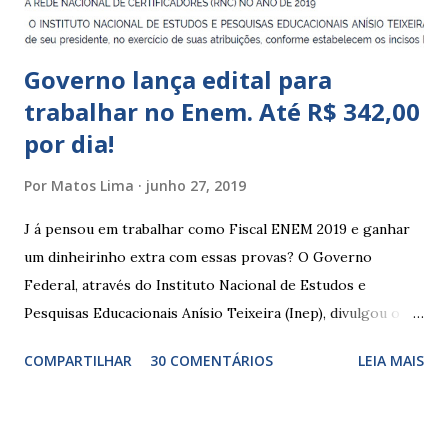
Governo lança edital para
trabalhar no Enem. Até R$ 342,00
por dia!
Por
Matos Lima
junho 27, 2019
J á pensou em trabalhar como Fiscal ENEM 2019 e ganhar
um dinheirinho extra com essas provas? O Governo
Federal, através do Instituto Nacional de Estudos e
Pesquisas Educacionais Anísio Teixeira (Inep), divulgou o
edital com informações sobre a inscrição para trabalhar no
COMPARTILHAR
30 COMENTÁRIOS
LEIA MAIS
Enem 2019. O Exame Nacional do Ensino Médio ou ENEM é
um dos certames mais esperados e concorridos do país.
Muitos candidatos, principalmente que está concluindo o