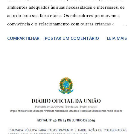
ambientes adequados às suas necessidades e interesses, de
acordo com sua faixa etária. Os educadores promovem a
convivência e o relacionamento com outras crianças e
adultos, desde o primeiro ano de vida, como forma de
COMPARTILHAR
POSTAR UM COMENTÁRIO
LEIA MAIS
garantir o direito das crianças a uma educação integral e de
boa qualidade social, que respeite as necessidades da
pequena infância. Na cidade de São Paulo, há cinco tipos de
unidades públicas destinadas à educação infantil: – CEIs -
Centros de Educação Infantil e Creches Conveniadas, para
crianças de zero a 3 anos e 11 meses; – EMEIs - Escolas
Municipais de Educação Infantil, que atendem crianças de 4
a 5 anos e 11 meses; – CEMEI - Centro Municipal de
Educação Infantil, que recebe crianças de zero a 5 anos e 11
meses; – CEIIs - Centros de Educação Infantil Indígena,
que integram os CECIs - Centros de Educação e Cultura
Indígena, e trabalham com cri...