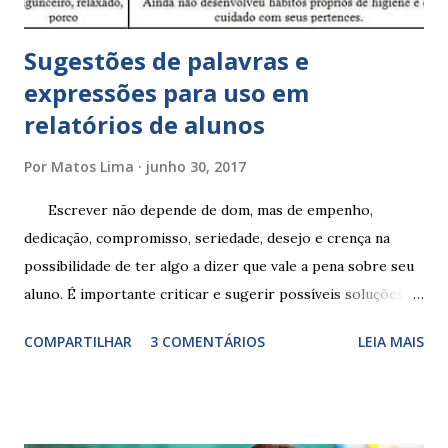
Sugestões de palavras e
expressões para uso em
relatórios de alunos
Por
Matos Lima
junho 30, 2017
Escrever não depende de dom, mas de empenho,
dedicação, compromisso, seriedade, desejo e crença na
possibilidade de ter algo a dizer que vale a pena sobre seu
aluno. É importante criticar e sugerir possíveis soluções.
Escrever é um procedimento e, como tal, depende de
COMPARTILHAR
3 COMENTÁRIOS
LEIA MAIS
exercitação. E encontrar a melhor maneira de expressar o
comportamento de alguém não é fácil, exige muita cautela e
perspicácia. Por isso segue sugestões de palavras e
expressões para uso em relatórios de alunos. Coloque