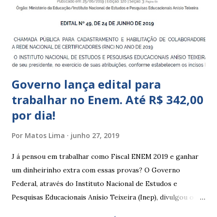
Educação Infantil, que recebe crianças de zero a 5 anos e 11
meses; – CEIIs - Centros de Educação Infantil Indígena,
que integram os CECIs - Centros de Educação e Cultura
Indígena, e trabalham com cri...
Governo lança edital para
trabalhar no Enem. Até R$ 342,00
por dia!
Por
Matos Lima
junho 27, 2019
J á pensou em trabalhar como Fiscal ENEM 2019 e ganhar
um dinheirinho extra com essas provas? O Governo
Federal, através do Instituto Nacional de Estudos e
Pesquisas Educacionais Anísio Teixeira (Inep), divulgou o
edital com informações sobre a inscrição para trabalhar no