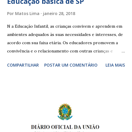
Educação básica de SP
Por
Matos Lima
janeiro 28, 2018
N a Educação Infantil, as crianças convivem e aprendem em
ambientes adequados às suas necessidades e interesses, de
acordo com sua faixa etária. Os educadores promovem a
convivência e o relacionamento com outras crianças e
adultos, desde o primeiro ano de vida, como forma de
COMPARTILHAR
POSTAR UM COMENTÁRIO
LEIA MAIS
garantir o direito das crianças a uma educação integral e de
boa qualidade social, que respeite as necessidades da
pequena infância. Na cidade de São Paulo, há cinco tipos de
unidades públicas destinadas à educação infantil: – CEIs -
Centros de Educação Infantil e Creches Conveniadas, para
crianças de zero a 3 anos e 11 meses; – EMEIs - Escolas
Municipais de Educação Infantil, que atendem crianças de 4
a 5 anos e 11 meses; – CEMEI - Centro Municipal de