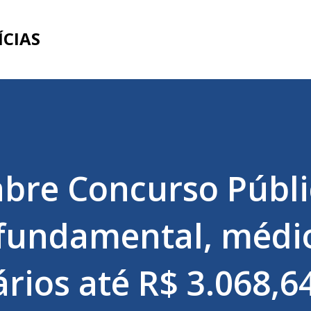
Pular para o conteúdo principal
ÍCIAS
bre Concurso Públ
 fundamental, médi
ários até R$ 3.068,6