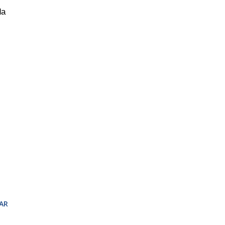
da
AR