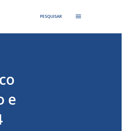
PESQUISAR
ico
o e
4