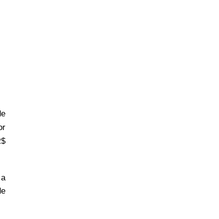
de
or
R$
 a
de