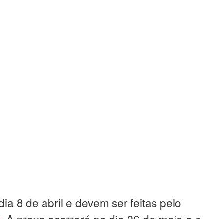
ia 8 de abril e devem ser feitas pelo
. A prova ocorrerá no dia 26 de maio e o