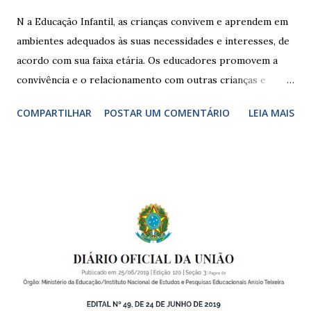
N a Educação Infantil, as crianças convivem e aprendem em
ambientes adequados às suas necessidades e interesses, de
acordo com sua faixa etária. Os educadores promovem a
convivência e o relacionamento com outras crianças e
adultos, desde o primeiro ano de vida, como forma de
COMPARTILHAR
POSTAR UM COMENTÁRIO
LEIA MAIS
garantir o direito das crianças a uma educação integral e de
boa qualidade social, que respeite as necessidades da
pequena infância. Na cidade de São Paulo, há cinco tipos de
unidades públicas destinadas à educação infantil: – CEIs -
Centros de Educação Infantil e Creches Conveniadas, para
crianças de zero a 3 anos e 11 meses; – EMEIs - Escolas
Municipais de Educação Infantil, que atendem crianças de 4
a 5 anos e 11 meses; – CEMEI - Centro Municipal de
Educação Infantil, que recebe crianças de zero a 5 anos e 11
meses; – CEIIs - Centros de Educação Infantil Indígena,