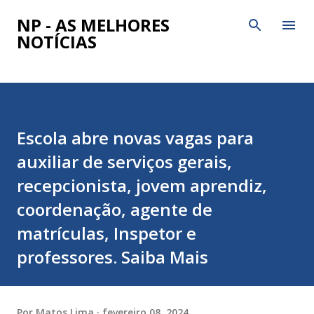
Pular para o conteúdo principal
NP - AS MELHORES
NOTÍCIAS
Escola abre novas vagas para
auxiliar de serviços gerais,
recepcionista, jovem aprendiz,
coordenação, agente de
matrículas, Inspetor e
professores. Saiba Mais
Por
Matos Lima
fevereiro 08, 2024