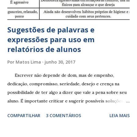
Sugestões de palavras e
expressões para uso em
relatórios de alunos
Por
Matos Lima
junho 30, 2017
Escrever não depende de dom, mas de empenho,
dedicação, compromisso, seriedade, desejo e crença na
possibilidade de ter algo a dizer que vale a pena sobre seu
aluno. É importante criticar e sugerir possíveis soluções.
Escrever é um procedimento e, como tal, depende de
COMPARTILHAR
3 COMENTÁRIOS
LEIA MAIS
exercitação. E encontrar a melhor maneira de expressar o
comportamento de alguém não é fácil, exige muita cautela e
perspicácia. Por isso segue sugestões de palavras e