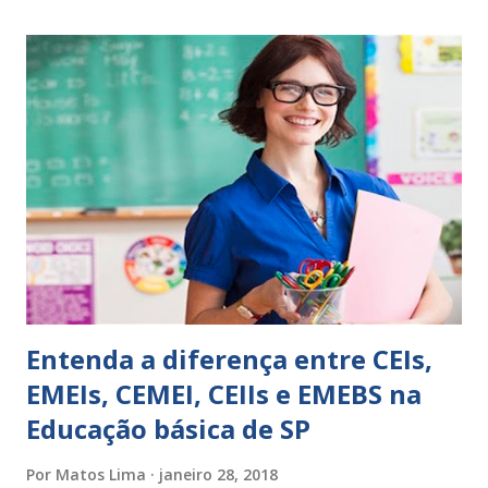
expressões para uso em relatórios de alunos. Coloque
sempre as intervenções feitas para ações apresentadas,
isso ressalta trabalho. SUGESTÕES DE PALAVRAS E
EXPRESSÕES PARA USO EM RELATÓRIOS Você pensa Você
escreve O aluno não sabe O aluno não adquiriu os
conceitos, está em fase de aprendizado. Não tem limites
Apresenta dificuldades de auto-regulação, pois… É nervoso
Ainda não desenvolveu habilidades para convívio no
ambiente...
Entenda a diferença entre CEIs,
EMEIs, CEMEI, CEIIs e EMEBS na
Educação básica de SP
Por
Matos Lima
janeiro 28, 2018