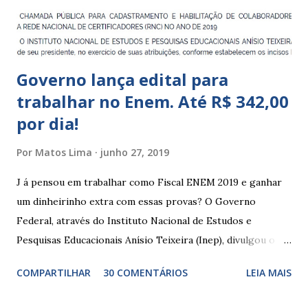
que integram os CECIs - Centros de Educação e Cultura
Indígena, e trabalham com cri...
Governo lança edital para
trabalhar no Enem. Até R$ 342,00
por dia!
Por
Matos Lima
junho 27, 2019
J á pensou em trabalhar como Fiscal ENEM 2019 e ganhar
um dinheirinho extra com essas provas? O Governo
Federal, através do Instituto Nacional de Estudos e
Pesquisas Educacionais Anísio Teixeira (Inep), divulgou o
edital com informações sobre a inscrição para trabalhar no
COMPARTILHAR
30 COMENTÁRIOS
LEIA MAIS
Enem 2019. O Exame Nacional do Ensino Médio ou ENEM é
um dos certames mais esperados e concorridos do país.