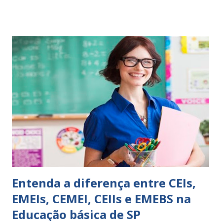
comportamento de alguém não é fácil, exige muita cautela e
perspicácia. Por isso segue sugestões de palavras e
expressões para uso em relatórios de alunos. Coloque
sempre as intervenções feitas para ações apresentadas,
isso ressalta trabalho. SUGESTÕES DE PALAVRAS E
EXPRESSÕES PARA USO EM RELATÓRIOS Você pensa Você
escreve O aluno não sabe O aluno não adquiriu os
conceitos, está em fase de aprendizado. Não tem limites
Apresenta dificuldades de auto-regulação, pois… É nervoso
Ainda não desenvolveu habilidades para convívio no
ambiente...
Entenda a diferença entre CEIs,
EMEIs, CEMEI, CEIIs e EMEBS na
Educação básica de SP