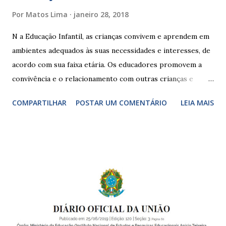
Por
Matos Lima
janeiro 28, 2018
N a Educação Infantil, as crianças convivem e aprendem em
ambientes adequados às suas necessidades e interesses, de
acordo com sua faixa etária. Os educadores promovem a
convivência e o relacionamento com outras crianças e
adultos, desde o primeiro ano de vida, como forma de
COMPARTILHAR
POSTAR UM COMENTÁRIO
LEIA MAIS
garantir o direito das crianças a uma educação integral e de
boa qualidade social, que respeite as necessidades da
pequena infância. Na cidade de São Paulo, há cinco tipos de
unidades públicas destinadas à educação infantil: – CEIs -
Centros de Educação Infantil e Creches Conveniadas, para
crianças de zero a 3 anos e 11 meses; – EMEIs - Escolas
Municipais de Educação Infantil, que atendem crianças de 4
a 5 anos e 11 meses; – CEMEI - Centro Municipal de
Educação Infantil, que recebe crianças de zero a 5 anos e 11