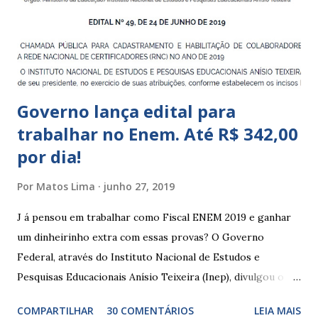
meses; – CEIIs - Centros de Educação Infantil Indígena,
que integram os CECIs - Centros de Educação e Cultura
Indígena, e trabalham com cri...
Governo lança edital para
trabalhar no Enem. Até R$ 342,00
por dia!
Por
Matos Lima
junho 27, 2019
J á pensou em trabalhar como Fiscal ENEM 2019 e ganhar
um dinheirinho extra com essas provas? O Governo
Federal, através do Instituto Nacional de Estudos e
Pesquisas Educacionais Anísio Teixeira (Inep), divulgou o
edital com informações sobre a inscrição para trabalhar no
COMPARTILHAR
30 COMENTÁRIOS
LEIA MAIS
Enem 2019. O Exame Nacional do Ensino Médio ou ENEM é