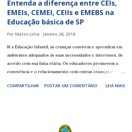
Entenda a diferença entre CEIs,
EMEIs, CEMEI, CEIIs e EMEBS na
Educação básica de SP
Por
Matos Lima
janeiro 28, 2018
N a Educação Infantil, as crianças convivem e aprendem em
ambientes adequados às suas necessidades e interesses, de
acordo com sua faixa etária. Os educadores promovem a
convivência e o relacionamento com outras crianças e
adultos, desde o primeiro ano de vida, como forma de
COMPARTILHAR
POSTAR UM COMENTÁRIO
LEIA MAIS
garantir o direito das crianças a uma educação integral e de
boa qualidade social, que respeite as necessidades da
pequena infância. Na cidade de São Paulo, há cinco tipos de
unidades públicas destinadas à educação infantil: – CEIs -
Centros de Educação Infantil e Creches Conveniadas, para
crianças de zero a 3 anos e 11 meses; – EMEIs - Escolas