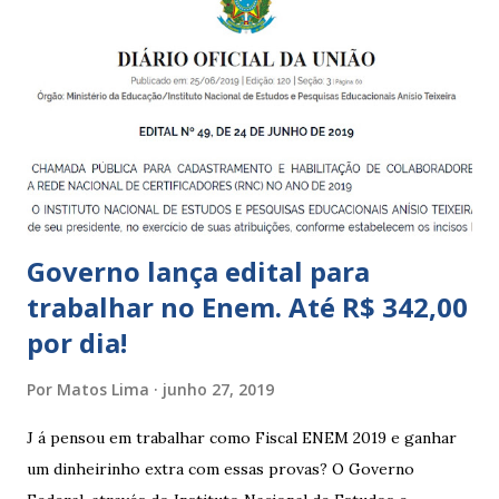
Municipais de Educação Infantil, que atendem crianças de 4
a 5 anos e 11 meses; – CEMEI - Centro Municipal de
Educação Infantil, que recebe crianças de zero a 5 anos e 11
meses; – CEIIs - Centros de Educação Infantil Indígena,
que integram os CECIs - Centros de Educação e Cultura
Indígena, e trabalham com cri...
Governo lança edital para
trabalhar no Enem. Até R$ 342,00
por dia!
Por
Matos Lima
junho 27, 2019
J á pensou em trabalhar como Fiscal ENEM 2019 e ganhar
um dinheirinho extra com essas provas? O Governo