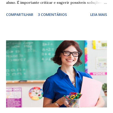
aluno. É importante criticar e sugerir possíveis soluções.
Escrever é um procedimento e, como tal, depende de
COMPARTILHAR
3 COMENTÁRIOS
LEIA MAIS
exercitação. E encontrar a melhor maneira de expressar o
comportamento de alguém não é fácil, exige muita cautela e
perspicácia. Por isso segue sugestões de palavras e
expressões para uso em relatórios de alunos. Coloque
sempre as intervenções feitas para ações apresentadas,
isso ressalta trabalho. SUGESTÕES DE PALAVRAS E
EXPRESSÕES PARA USO EM RELATÓRIOS Você pensa Você
escreve O aluno não sabe O aluno não adquiriu os
conceitos, está em fase de aprendizado. Não tem limites
Apresenta dificuldades de auto-regulação, pois… É nervoso
Ainda não desenvolveu habilidades para convívio no
ambiente...