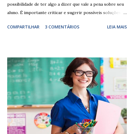
possibilidade de ter algo a dizer que vale a pena sobre seu
aluno. É importante criticar e sugerir possíveis soluções.
Escrever é um procedimento e, como tal, depende de
COMPARTILHAR
3 COMENTÁRIOS
LEIA MAIS
exercitação. E encontrar a melhor maneira de expressar o
comportamento de alguém não é fácil, exige muita cautela e
perspicácia. Por isso segue sugestões de palavras e
expressões para uso em relatórios de alunos. Coloque
sempre as intervenções feitas para ações apresentadas,
isso ressalta trabalho. SUGESTÕES DE PALAVRAS E
EXPRESSÕES PARA USO EM RELATÓRIOS Você pensa Você
escreve O aluno não sabe O aluno não adquiriu os
conceitos, está em fase de aprendizado. Não tem limites
Apresenta dificuldades de auto-regulação, pois… É nervoso
Ainda não desenvolveu habilidades para convívio no
ambiente...