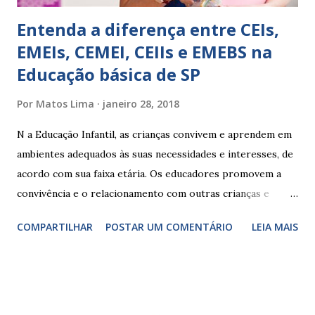
Entenda a diferença entre CEIs,
EMEIs, CEMEI, CEIIs e EMEBS na
Educação básica de SP
Por
Matos Lima
janeiro 28, 2018
N a Educação Infantil, as crianças convivem e aprendem em
ambientes adequados às suas necessidades e interesses, de
acordo com sua faixa etária. Os educadores promovem a
convivência e o relacionamento com outras crianças e
adultos, desde o primeiro ano de vida, como forma de
COMPARTILHAR
POSTAR UM COMENTÁRIO
LEIA MAIS
garantir o direito das crianças a uma educação integral e de
boa qualidade social, que respeite as necessidades da
pequena infância. Na cidade de São Paulo, há cinco tipos de
unidades públicas destinadas à educação infantil: – CEIs -
Centros de Educação Infantil e Creches Conveniadas, para