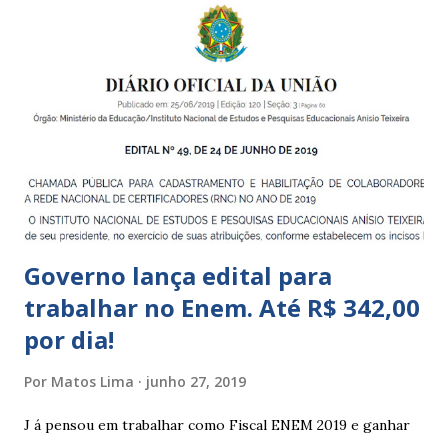
crianças de zero a 3 anos e 11 meses; – EMEIs - Escolas
Municipais de Educação Infantil, que atendem crianças de 4
a 5 anos e 11 meses; – CEMEI - Centro Municipal de
Educação Infantil, que recebe crianças de zero a 5 anos e 11
meses; – CEIIs - Centros de Educação Infantil Indígena,
que integram os CECIs - Centros de Educação e Cultura
Indígena, e trabalham com cri...
Governo lança edital para
trabalhar no Enem. Até R$ 342,00
por dia!
Por
Matos Lima
junho 27, 2019
J á pensou em trabalhar como Fiscal ENEM 2019 e ganhar