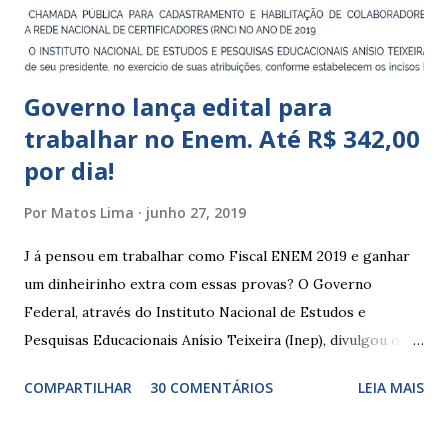
Indígena, e trabalham com cri...
Governo lança edital para
trabalhar no Enem. Até R$ 342,00
por dia!
Por
Matos Lima
junho 27, 2019
J á pensou em trabalhar como Fiscal ENEM 2019 e ganhar
um dinheirinho extra com essas provas? O Governo
Federal, através do Instituto Nacional de Estudos e
Pesquisas Educacionais Anísio Teixeira (Inep), divulgou o
edital com informações sobre a inscrição para trabalhar no
COMPARTILHAR
30 COMENTÁRIOS
LEIA MAIS
Enem 2019. O Exame Nacional do Ensino Médio ou ENEM é
um dos certames mais esperados e concorridos do país.