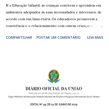
N a Educação Infantil, as crianças convivem e aprendem em
ambientes adequados às suas necessidades e interesses, de
acordo com sua faixa etária. Os educadores promovem a
convivência e o relacionamento com outras crianças e
adultos, desde o primeiro ano de vida, como forma de
COMPARTILHAR
POSTAR UM COMENTÁRIO
LEIA MAIS
garantir o direito das crianças a uma educação integral e de
boa qualidade social, que respeite as necessidades da
pequena infância. Na cidade de São Paulo, há cinco tipos de
unidades públicas destinadas à educação infantil: – CEIs -
Centros de Educação Infantil e Creches Conveniadas, para
crianças de zero a 3 anos e 11 meses; – EMEIs - Escolas
Municipais de Educação Infantil, que atendem crianças de 4
a 5 anos e 11 meses; – CEMEI - Centro Municipal de
Educação Infantil, que recebe crianças de zero a 5 anos e 11
meses; – CEIIs - Centros de Educação Infantil Indígena,
que integram os CECIs - Centros de Educação e Cultura