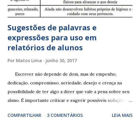
Sugestões de palavras e
expressões para uso em
relatórios de alunos
Por
Matos Lima
junho 30, 2017
Escrever não depende de dom, mas de empenho,
dedicação, compromisso, seriedade, desejo e crença na
possibilidade de ter algo a dizer que vale a pena sobre seu
aluno. É importante criticar e sugerir possíveis soluções.
Escrever é um procedimento e, como tal, depende de
COMPARTILHAR
3 COMENTÁRIOS
LEIA MAIS
exercitação. E encontrar a melhor maneira de expressar o
comportamento de alguém não é fácil, exige muita cautela e
perspicácia. Por isso segue sugestões de palavras e