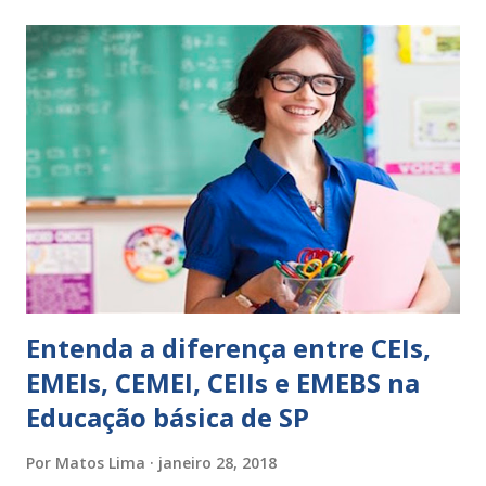
expressões para uso em relatórios de alunos. Coloque
sempre as intervenções feitas para ações apresentadas,
isso ressalta trabalho. SUGESTÕES DE PALAVRAS E
EXPRESSÕES PARA USO EM RELATÓRIOS Você pensa Você
escreve O aluno não sabe O aluno não adquiriu os
conceitos, está em fase de aprendizado. Não tem limites
Apresenta dificuldades de auto-regulação, pois… É nervoso
Ainda não desenvolveu habilidades para convívio no
ambiente...
Entenda a diferença entre CEIs,
EMEIs, CEMEI, CEIIs e EMEBS na
Educação básica de SP
Por
Matos Lima
janeiro 28, 2018