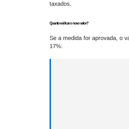
taxados.
Quanto vai ficar o novo valor?
Se a medida for aprovada, o
17%: