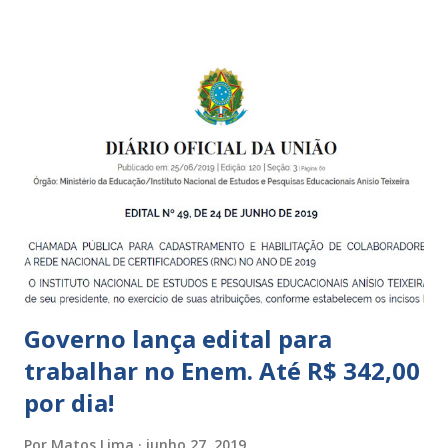
pequena infância. Na cidade de São Paulo, há cinco tipos de
unidades públicas destinadas à educação infantil: – CEIs -
Centros de Educação Infantil e Creches Conveniadas, para
crianças de zero a 3 anos e 11 meses; – EMEIs - Escolas
Municipais de Educação Infantil, que atendem crianças de 4
a 5 anos e 11 meses; – CEMEI - Centro Municipal de
Educação Infantil, que recebe crianças de zero a 5 anos e 11
meses; – CEIIs - Centros de Educação Infantil Indígena,
que integram os CECIs - Centros de Educação e Cultura
Indígena, e trabalham com cri...
Governo lança edital para
trabalhar no Enem. Até R$ 342,00
por dia!
Por
Matos Lima
junho 27, 2019