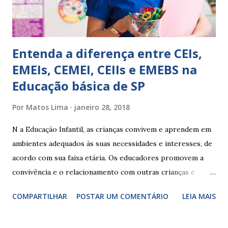
ambiente...
Entenda a diferença entre CEIs,
EMEIs, CEMEI, CEIIs e EMEBS na
Educação básica de SP
Por
Matos Lima
janeiro 28, 2018
N a Educação Infantil, as crianças convivem e aprendem em
ambientes adequados às suas necessidades e interesses, de
acordo com sua faixa etária. Os educadores promovem a
convivência e o relacionamento com outras crianças e
adultos, desde o primeiro ano de vida, como forma de
COMPARTILHAR
POSTAR UM COMENTÁRIO
LEIA MAIS
garantir o direito das crianças a uma educação integral e de
boa qualidade social, que respeite as necessidades da