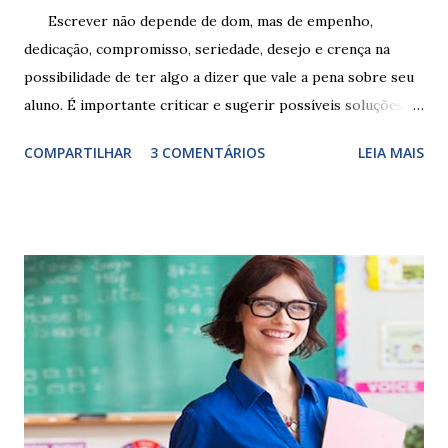
Escrever não depende de dom, mas de empenho,
dedicação, compromisso, seriedade, desejo e crença na
possibilidade de ter algo a dizer que vale a pena sobre seu
aluno. É importante criticar e sugerir possíveis soluções.
Escrever é um procedimento e, como tal, depende de
COMPARTILHAR
3 COMENTÁRIOS
LEIA MAIS
exercitação. E encontrar a melhor maneira de expressar o
comportamento de alguém não é fácil, exige muita cautela e
perspicácia. Por isso segue sugestões de palavras e
expressões para uso em relatórios de alunos. Coloque
sempre as intervenções feitas para ações apresentadas,
isso ressalta trabalho. SUGESTÕES DE PALAVRAS E
EXPRESSÕES PARA USO EM RELATÓRIOS Você pensa Você
escreve O aluno não sabe O aluno não adquiriu os
conceitos, está em fase de aprendizado. Não tem limites
Apresenta dificuldades de auto-regulação, pois… É nervoso
Ainda não desenvolveu habilidades para convívio no