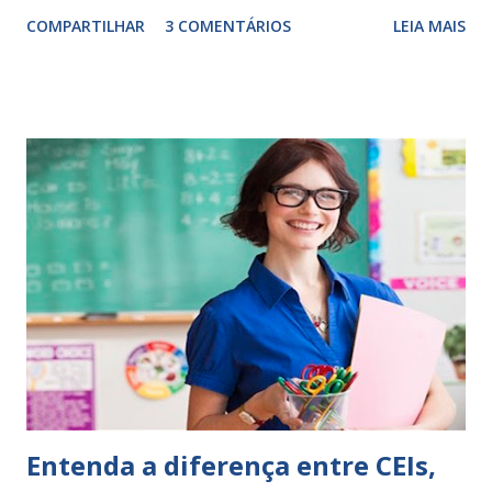
Escrever é um procedimento e, como tal, depende de
COMPARTILHAR
3 COMENTÁRIOS
LEIA MAIS
exercitação. E encontrar a melhor maneira de expressar o
comportamento de alguém não é fácil, exige muita cautela e
perspicácia. Por isso segue sugestões de palavras e
expressões para uso em relatórios de alunos. Coloque
sempre as intervenções feitas para ações apresentadas,
isso ressalta trabalho. SUGESTÕES DE PALAVRAS E
EXPRESSÕES PARA USO EM RELATÓRIOS Você pensa Você
escreve O aluno não sabe O aluno não adquiriu os
conceitos, está em fase de aprendizado. Não tem limites
Apresenta dificuldades de auto-regulação, pois… É nervoso
Ainda não desenvolveu habilidades para convívio no
ambiente...
Entenda a diferença entre CEIs,