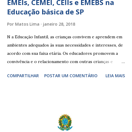
EMEIs, CEMEI, CEIIs e EMEBS na
Educação básica de SP
Por
Matos Lima
janeiro 28, 2018
N a Educação Infantil, as crianças convivem e aprendem em
ambientes adequados às suas necessidades e interesses, de
acordo com sua faixa etária. Os educadores promovem a
convivência e o relacionamento com outras crianças e
adultos, desde o primeiro ano de vida, como forma de
COMPARTILHAR
POSTAR UM COMENTÁRIO
LEIA MAIS
garantir o direito das crianças a uma educação integral e de
boa qualidade social, que respeite as necessidades da
pequena infância. Na cidade de São Paulo, há cinco tipos de
unidades públicas destinadas à educação infantil: – CEIs -
Centros de Educação Infantil e Creches Conveniadas, para
crianças de zero a 3 anos e 11 meses; – EMEIs - Escolas
Municipais de Educação Infantil, que atendem crianças de 4