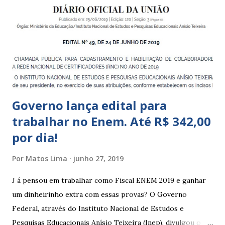
a 5 anos e 11 meses; – CEMEI - Centro Municipal de
Educação Infantil, que recebe crianças de zero a 5 anos e 11
meses; – CEIIs - Centros de Educação Infantil Indígena,
que integram os CECIs - Centros de Educação e Cultura
Indígena, e trabalham com cri...
Governo lança edital para
trabalhar no Enem. Até R$ 342,00
por dia!
Por
Matos Lima
junho 27, 2019
J á pensou em trabalhar como Fiscal ENEM 2019 e ganhar
um dinheirinho extra com essas provas? O Governo
Federal, através do Instituto Nacional de Estudos e
Pesquisas Educacionais Anísio Teixeira (Inep), divulgou o