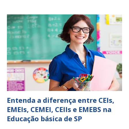
perspicácia. Por isso segue sugestões de palavras e
expressões para uso em relatórios de alunos. Coloque
sempre as intervenções feitas para ações apresentadas,
isso ressalta trabalho. SUGESTÕES DE PALAVRAS E
EXPRESSÕES PARA USO EM RELATÓRIOS Você pensa Você
escreve O aluno não sabe O aluno não adquiriu os
conceitos, está em fase de aprendizado. Não tem limites
Apresenta dificuldades de auto-regulação, pois… É nervoso
Ainda não desenvolveu habilidades para convívio no
ambiente...
Entenda a diferença entre CEIs,
EMEIs, CEMEI, CEIIs e EMEBS na
Educação básica de SP