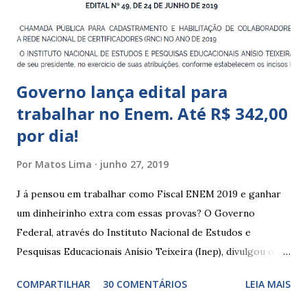
que integram os CECIs - Centros de Educação e Cultura
Indígena, e trabalham com cri...
Governo lança edital para
trabalhar no Enem. Até R$ 342,00
por dia!
Por
Matos Lima
junho 27, 2019
J á pensou em trabalhar como Fiscal ENEM 2019 e ganhar
um dinheirinho extra com essas provas? O Governo
Federal, através do Instituto Nacional de Estudos e
Pesquisas Educacionais Anísio Teixeira (Inep), divulgou o
edital com informações sobre a inscrição para trabalhar no
COMPARTILHAR
30 COMENTÁRIOS
LEIA MAIS
Enem 2019. O Exame Nacional do Ensino Médio ou ENEM é