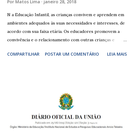
Por
Matos Lima
janeiro 28, 2018
N a Educação Infantil, as crianças convivem e aprendem em
ambientes adequados às suas necessidades e interesses, de
acordo com sua faixa etária. Os educadores promovem a
convivência e o relacionamento com outras crianças e
adultos, desde o primeiro ano de vida, como forma de
COMPARTILHAR
POSTAR UM COMENTÁRIO
LEIA MAIS
garantir o direito das crianças a uma educação integral e de
boa qualidade social, que respeite as necessidades da
pequena infância. Na cidade de São Paulo, há cinco tipos de
unidades públicas destinadas à educação infantil: – CEIs -
Centros de Educação Infantil e Creches Conveniadas, para
crianças de zero a 3 anos e 11 meses; – EMEIs - Escolas
Municipais de Educação Infantil, que atendem crianças de 4
a 5 anos e 11 meses; – CEMEI - Centro Municipal de
Educação Infantil, que recebe crianças de zero a 5 anos e 11
meses; – CEIIs - Centros de Educação Infantil Indígena,