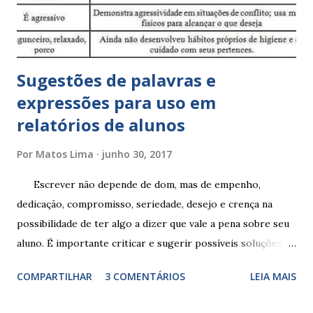
Sugestões de palavras e
expressões para uso em
relatórios de alunos
Por
Matos Lima
junho 30, 2017
Escrever não depende de dom, mas de empenho,
dedicação, compromisso, seriedade, desejo e crença na
possibilidade de ter algo a dizer que vale a pena sobre seu
aluno. É importante criticar e sugerir possíveis soluções.
Escrever é um procedimento e, como tal, depende de
COMPARTILHAR
3 COMENTÁRIOS
LEIA MAIS
exercitação. E encontrar a melhor maneira de expressar o
comportamento de alguém não é fácil, exige muita cautela e