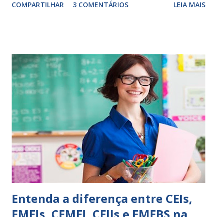
COMPARTILHAR
3 COMENTÁRIOS
LEIA MAIS
exercitação. E encontrar a melhor maneira de expressar o
comportamento de alguém não é fácil, exige muita cautela e
perspicácia. Por isso segue sugestões de palavras e
expressões para uso em relatórios de alunos. Coloque
sempre as intervenções feitas para ações apresentadas,
isso ressalta trabalho. SUGESTÕES DE PALAVRAS E
EXPRESSÕES PARA USO EM RELATÓRIOS Você pensa Você
escreve O aluno não sabe O aluno não adquiriu os
conceitos, está em fase de aprendizado. Não tem limites
Apresenta dificuldades de auto-regulação, pois… É nervoso
Ainda não desenvolveu habilidades para convívio no
ambiente...
Entenda a diferença entre CEIs,
EMEIs, CEMEI, CEIIs e EMEBS na