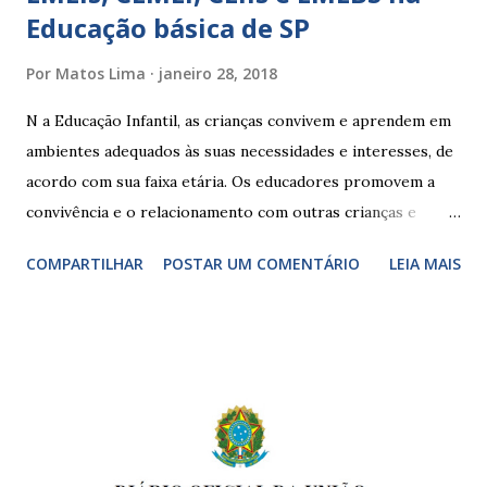
Educação básica de SP
Por
Matos Lima
janeiro 28, 2018
N a Educação Infantil, as crianças convivem e aprendem em
ambientes adequados às suas necessidades e interesses, de
acordo com sua faixa etária. Os educadores promovem a
convivência e o relacionamento com outras crianças e
adultos, desde o primeiro ano de vida, como forma de
COMPARTILHAR
POSTAR UM COMENTÁRIO
LEIA MAIS
garantir o direito das crianças a uma educação integral e de
boa qualidade social, que respeite as necessidades da
pequena infância. Na cidade de São Paulo, há cinco tipos de
unidades públicas destinadas à educação infantil: – CEIs -
Centros de Educação Infantil e Creches Conveniadas, para
crianças de zero a 3 anos e 11 meses; – EMEIs - Escolas
Municipais de Educação Infantil, que atendem crianças de 4
a 5 anos e 11 meses; – CEMEI - Centro Municipal de