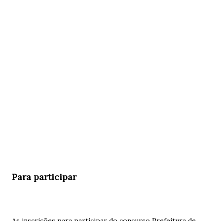
Para participar
As inscrições para participar do concurso Prefeitura de