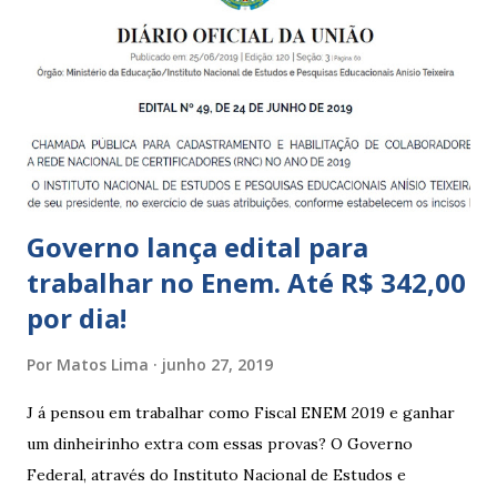
a 5 anos e 11 meses; – CEMEI - Centro Municipal de
Educação Infantil, que recebe crianças de zero a 5 anos e 11
meses; – CEIIs - Centros de Educação Infantil Indígena,
que integram os CECIs - Centros de Educação e Cultura
Indígena, e trabalham com cri...
Governo lança edital para
trabalhar no Enem. Até R$ 342,00
por dia!
Por
Matos Lima
junho 27, 2019
J á pensou em trabalhar como Fiscal ENEM 2019 e ganhar
um dinheirinho extra com essas provas? O Governo
Federal, através do Instituto Nacional de Estudos e