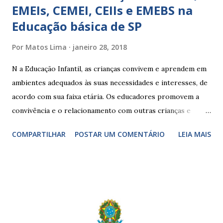
EMEIs, CEMEI, CEIIs e EMEBS na
Educação básica de SP
Por
Matos Lima
janeiro 28, 2018
N a Educação Infantil, as crianças convivem e aprendem em
ambientes adequados às suas necessidades e interesses, de
acordo com sua faixa etária. Os educadores promovem a
convivência e o relacionamento com outras crianças e
adultos, desde o primeiro ano de vida, como forma de
COMPARTILHAR
POSTAR UM COMENTÁRIO
LEIA MAIS
garantir o direito das crianças a uma educação integral e de
boa qualidade social, que respeite as necessidades da
pequena infância. Na cidade de São Paulo, há cinco tipos de
unidades públicas destinadas à educação infantil: – CEIs -
Centros de Educação Infantil e Creches Conveniadas, para
crianças de zero a 3 anos e 11 meses; – EMEIs - Escolas
Municipais de Educação Infantil, que atendem crianças de 4