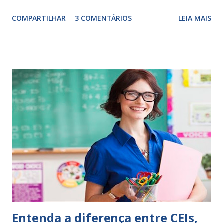
Escrever é um procedimento e, como tal, depende de
COMPARTILHAR
3 COMENTÁRIOS
LEIA MAIS
exercitação. E encontrar a melhor maneira de expressar o
comportamento de alguém não é fácil, exige muita cautela e
perspicácia. Por isso segue sugestões de palavras e
expressões para uso em relatórios de alunos. Coloque
sempre as intervenções feitas para ações apresentadas,
isso ressalta trabalho. SUGESTÕES DE PALAVRAS E
EXPRESSÕES PARA USO EM RELATÓRIOS Você pensa Você
escreve O aluno não sabe O aluno não adquiriu os
conceitos, está em fase de aprendizado. Não tem limites
Apresenta dificuldades de auto-regulação, pois… É nervoso
Ainda não desenvolveu habilidades para convívio no
ambiente...
Entenda a diferença entre CEIs,