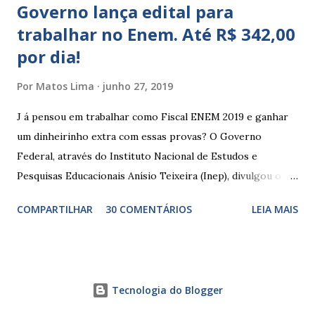
Governo lança edital para
trabalhar no Enem. Até R$ 342,00
por dia!
Por
Matos Lima
junho 27, 2019
J á pensou em trabalhar como Fiscal ENEM 2019 e ganhar
um dinheirinho extra com essas provas? O Governo
Federal, através do Instituto Nacional de Estudos e
Pesquisas Educacionais Anísio Teixeira (Inep), divulgou o
edital com informações sobre a inscrição para trabalhar no
COMPARTILHAR
30 COMENTÁRIOS
LEIA MAIS
Enem 2019. O Exame Nacional do Ensino Médio ou ENEM é
um dos certames mais esperados e concorridos do país.
Muitos candidatos, principalmente que está concluindo o
Ensino Médio se preparam durante todo o ano para fazer
Tecnologia do Blogger
essas provas. As funções principais de um fiscal de prova
do ENEM são basicamente manter a ordem dentro da sala