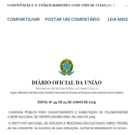
convivência e o relacionamento com outras crianças e
adultos, desde o primeiro ano de vida, como forma de
COMPARTILHAR
POSTAR UM COMENTÁRIO
LEIA MAIS
garantir o direito das crianças a uma educação integral e de
boa qualidade social, que respeite as necessidades da
pequena infância. Na cidade de São Paulo, há cinco tipos de
unidades públicas destinadas à educação infantil: – CEIs -
Centros de Educação Infantil e Creches Conveniadas, para
crianças de zero a 3 anos e 11 meses; – EMEIs - Escolas
Municipais de Educação Infantil, que atendem crianças de 4
a 5 anos e 11 meses; – CEMEI - Centro Municipal de
Educação Infantil, que recebe crianças de zero a 5 anos e 11
meses; – CEIIs - Centros de Educação Infantil Indígena,
que integram os CECIs - Centros de Educação e Cultura
Indígena, e trabalham com cri...