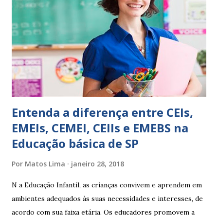
EXPRESSÕES PARA USO EM RELATÓRIOS Você pensa Você
escreve O aluno não sabe O aluno não adquiriu os
conceitos, está em fase de aprendizado. Não tem limites
Apresenta dificuldades de auto-regulação, pois… É nervoso
Ainda não desenvolveu habilidades para convívio no
ambiente...
Entenda a diferença entre CEIs,
EMEIs, CEMEI, CEIIs e EMEBS na
Educação básica de SP
Por
Matos Lima
janeiro 28, 2018
N a Educação Infantil, as crianças convivem e aprendem em
ambientes adequados às suas necessidades e interesses, de
acordo com sua faixa etária. Os educadores promovem a