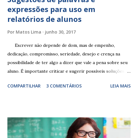
expressões para uso em
relatórios de alunos
Por
Matos Lima
junho 30, 2017
Escrever não depende de dom, mas de empenho,
dedicação, compromisso, seriedade, desejo e crença na
possibilidade de ter algo a dizer que vale a pena sobre seu
aluno. É importante criticar e sugerir possíveis soluções.
Escrever é um procedimento e, como tal, depende de
COMPARTILHAR
3 COMENTÁRIOS
LEIA MAIS
exercitação. E encontrar a melhor maneira de expressar o
comportamento de alguém não é fácil, exige muita cautela e
perspicácia. Por isso segue sugestões de palavras e
expressões para uso em relatórios de alunos. Coloque
sempre as intervenções feitas para ações apresentadas,
isso ressalta trabalho. SUGESTÕES DE PALAVRAS E