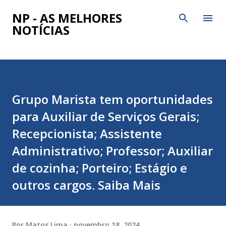
Pular para o conteúdo principal
NP - AS MELHORES
NOTÍCIAS
Grupo Marista tem oportunidades
para Auxiliar de Serviços Gerais;
Recepcionista; Assistente
Administrativo; Professor; Auxiliar
de cozinha; Porteiro; Estágio e
outros cargos. Saiba Mais
Por
Matos Lima
novembro 18, 2024