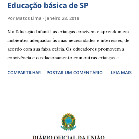
Educação básica de SP
Por
Matos Lima
janeiro 28, 2018
N a Educação Infantil, as crianças convivem e aprendem em
ambientes adequados às suas necessidades e interesses, de
acordo com sua faixa etária. Os educadores promovem a
convivência e o relacionamento com outras crianças e
adultos, desde o primeiro ano de vida, como forma de
COMPARTILHAR
POSTAR UM COMENTÁRIO
LEIA MAIS
garantir o direito das crianças a uma educação integral e de
boa qualidade social, que respeite as necessidades da
pequena infância. Na cidade de São Paulo, há cinco tipos de
unidades públicas destinadas à educação infantil: – CEIs -
Centros de Educação Infantil e Creches Conveniadas, para
crianças de zero a 3 anos e 11 meses; – EMEIs - Escolas
Municipais de Educação Infantil, que atendem crianças de 4
a 5 anos e 11 meses; – CEMEI - Centro Municipal de