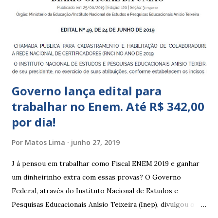
Educação Infantil, que recebe crianças de zero a 5 anos e 11
meses; – CEIIs - Centros de Educação Infantil Indígena,
que integram os CECIs - Centros de Educação e Cultura
Indígena, e trabalham com cri...
Governo lança edital para
trabalhar no Enem. Até R$ 342,00
por dia!
Por
Matos Lima
junho 27, 2019
J á pensou em trabalhar como Fiscal ENEM 2019 e ganhar
um dinheirinho extra com essas provas? O Governo
Federal, através do Instituto Nacional de Estudos e
Pesquisas Educacionais Anísio Teixeira (Inep), divulgou o
edital com informações sobre a inscrição para trabalhar no