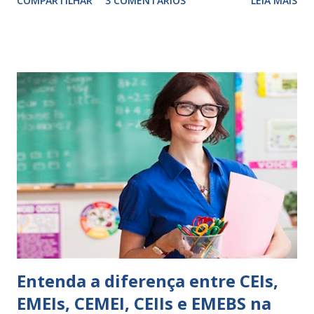
COMPARTILHAR
3 COMENTÁRIOS
LEIA MAIS
exercitação. E encontrar a melhor maneira de expressar o
comportamento de alguém não é fácil, exige muita cautela e
perspicácia. Por isso segue sugestões de palavras e
expressões para uso em relatórios de alunos. Coloque
sempre as intervenções feitas para ações apresentadas,
isso ressalta trabalho. SUGESTÕES DE PALAVRAS E
EXPRESSÕES PARA USO EM RELATÓRIOS Você pensa Você
escreve O aluno não sabe O aluno não adquiriu os
conceitos, está em fase de aprendizado. Não tem limites
Apresenta dificuldades de auto-regulação, pois… É nervoso
Ainda não desenvolveu habilidades para convívio no
ambiente...
Entenda a diferença entre CEIs,
EMEIs, CEMEI, CEIIs e EMEBS na