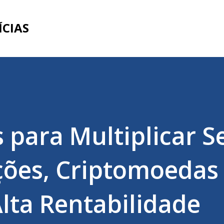
Pular para o conteúdo principal
ÍCIAS
 para Multiplicar S
ções, Criptomoedas
lta Rentabilidade