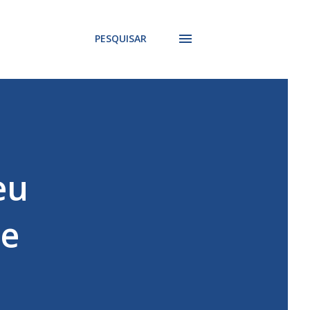
PESQUISAR
eu
 e