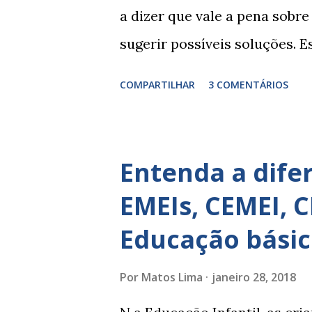
a dizer que vale a pena sobre
sugerir possíveis soluções. 
depende de exercitação. E e
COMPARTILHAR
3 COMENTÁRIOS
comportamento de alguém não 
perspicácia. Por isso segue 
uso em relatórios de alunos.
Entenda a difer
para ações apresentadas, is
EMEIs, CEMEI, C
PALAVRAS E EXPRESSÕES PA
Educação básic
Você escreve O aluno não sab
está em fase de aprendizado.
Por
Matos Lima
janeiro 28, 2018
de auto-regulação, pois… É 