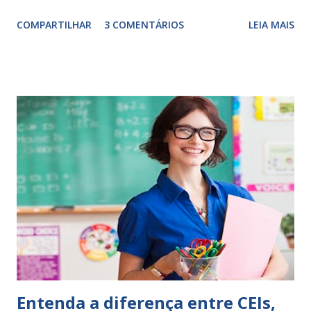
Escrever é um procedimento e, como tal, depende de
COMPARTILHAR
3 COMENTÁRIOS
LEIA MAIS
exercitação. E encontrar a melhor maneira de expressar o
comportamento de alguém não é fácil, exige muita cautela e
perspicácia. Por isso segue sugestões de palavras e
expressões para uso em relatórios de alunos. Coloque
sempre as intervenções feitas para ações apresentadas,
isso ressalta trabalho. SUGESTÕES DE PALAVRAS E
EXPRESSÕES PARA USO EM RELATÓRIOS Você pensa Você
escreve O aluno não sabe O aluno não adquiriu os
conceitos, está em fase de aprendizado. Não tem limites
Apresenta dificuldades de auto-regulação, pois… É nervoso
Ainda não desenvolveu habilidades para convívio no
ambiente...
Entenda a diferença entre CEIs,