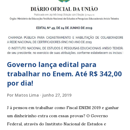
a 5 anos e 11 meses; – CEMEI - Centro Municipal de
Educação Infantil, que recebe crianças de zero a 5 anos e 11
meses; – CEIIs - Centros de Educação Infantil Indígena,
que integram os CECIs - Centros de Educação e Cultura
Indígena, e trabalham com cri...
Governo lança edital para
trabalhar no Enem. Até R$ 342,00
por dia!
Por
Matos Lima
junho 27, 2019
J á pensou em trabalhar como Fiscal ENEM 2019 e ganhar
um dinheirinho extra com essas provas? O Governo
Federal, através do Instituto Nacional de Estudos e