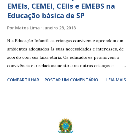
EMEIs, CEMEI, CEIIs e EMEBS na
Educação básica de SP
Por
Matos Lima
janeiro 28, 2018
N a Educação Infantil, as crianças convivem e aprendem em
ambientes adequados às suas necessidades e interesses, de
acordo com sua faixa etária. Os educadores promovem a
convivência e o relacionamento com outras crianças e
adultos, desde o primeiro ano de vida, como forma de
COMPARTILHAR
POSTAR UM COMENTÁRIO
LEIA MAIS
garantir o direito das crianças a uma educação integral e de
boa qualidade social, que respeite as necessidades da
pequena infância. Na cidade de São Paulo, há cinco tipos de
unidades públicas destinadas à educação infantil: – CEIs -
Centros de Educação Infantil e Creches Conveniadas, para
crianças de zero a 3 anos e 11 meses; – EMEIs - Escolas
Municipais de Educação Infantil, que atendem crianças de 4