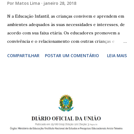
Por
Matos Lima
janeiro 28, 2018
N a Educação Infantil, as crianças convivem e aprendem em
ambientes adequados às suas necessidades e interesses, de
acordo com sua faixa etária. Os educadores promovem a
convivência e o relacionamento com outras crianças e
adultos, desde o primeiro ano de vida, como forma de
COMPARTILHAR
POSTAR UM COMENTÁRIO
LEIA MAIS
garantir o direito das crianças a uma educação integral e de
boa qualidade social, que respeite as necessidades da
pequena infância. Na cidade de São Paulo, há cinco tipos de
unidades públicas destinadas à educação infantil: – CEIs -
Centros de Educação Infantil e Creches Conveniadas, para
crianças de zero a 3 anos e 11 meses; – EMEIs - Escolas
Municipais de Educação Infantil, que atendem crianças de 4
a 5 anos e 11 meses; – CEMEI - Centro Municipal de
Educação Infantil, que recebe crianças de zero a 5 anos e 11
meses; – CEIIs - Centros de Educação Infantil Indígena,