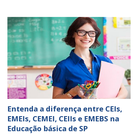
perspicácia. Por isso segue sugestões de palavras e
expressões para uso em relatórios de alunos. Coloque
sempre as intervenções feitas para ações apresentadas,
isso ressalta trabalho. SUGESTÕES DE PALAVRAS E
EXPRESSÕES PARA USO EM RELATÓRIOS Você pensa Você
escreve O aluno não sabe O aluno não adquiriu os
conceitos, está em fase de aprendizado. Não tem limites
Apresenta dificuldades de auto-regulação, pois… É nervoso
Ainda não desenvolveu habilidades para convívio no
ambiente...
Entenda a diferença entre CEIs,
EMEIs, CEMEI, CEIIs e EMEBS na
Educação básica de SP