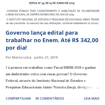
que integram os CECIs - Centros de Educação e Cultura
Indígena, e trabalham com cri...
Governo lança edital para
trabalhar no Enem. Até R$ 342,00
por dia!
Por
Matos Lima
junho 27, 2019
J á pensou em trabalhar como Fiscal ENEM 2019 e ganhar
um dinheirinho extra com essas provas? O Governo
Federal, através do Instituto Nacional de Estudos e
Pesquisas Educacionais Anísio Teixeira (Inep), divulgou o
edital com informações sobre a inscrição para trabalhar no
COMPARTILHAR
30 COMENTÁRIOS
LEIA MAIS
Enem 2019. O Exame Nacional do Ensino Médio ou ENEM é