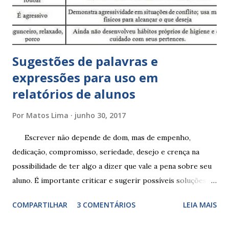
Sugestões de palavras e
expressões para uso em
relatórios de alunos
Por
Matos Lima
junho 30, 2017
Escrever não depende de dom, mas de empenho,
dedicação, compromisso, seriedade, desejo e crença na
possibilidade de ter algo a dizer que vale a pena sobre seu
aluno. É importante criticar e sugerir possíveis soluções.
Escrever é um procedimento e, como tal, depende de
COMPARTILHAR
3 COMENTÁRIOS
LEIA MAIS
exercitação. E encontrar a melhor maneira de expressar o
comportamento de alguém não é fácil, exige muita cautela e