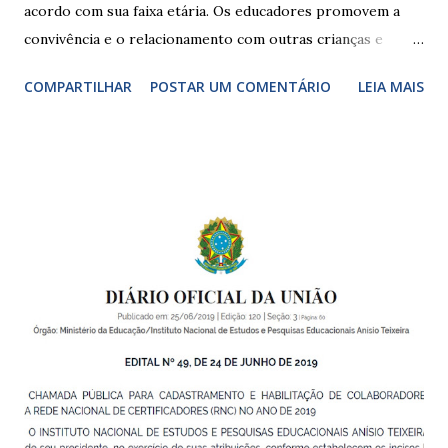
acordo com sua faixa etária. Os educadores promovem a
convivência e o relacionamento com outras crianças e
adultos, desde o primeiro ano de vida, como forma de
COMPARTILHAR
POSTAR UM COMENTÁRIO
LEIA MAIS
garantir o direito das crianças a uma educação integral e de
boa qualidade social, que respeite as necessidades da
pequena infância. Na cidade de São Paulo, há cinco tipos de
unidades públicas destinadas à educação infantil: – CEIs -
Centros de Educação Infantil e Creches Conveniadas, para
crianças de zero a 3 anos e 11 meses; – EMEIs - Escolas
Municipais de Educação Infantil, que atendem crianças de 4
a 5 anos e 11 meses; – CEMEI - Centro Municipal de
Educação Infantil, que recebe crianças de zero a 5 anos e 11
meses; – CEIIs - Centros de Educação Infantil Indígena,
que integram os CECIs - Centros de Educação e Cultura
Indígena, e trabalham com cri...