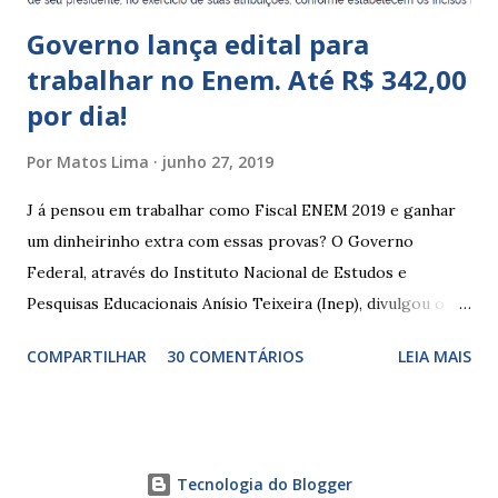
Governo lança edital para
trabalhar no Enem. Até R$ 342,00
por dia!
Por
Matos Lima
junho 27, 2019
J á pensou em trabalhar como Fiscal ENEM 2019 e ganhar
um dinheirinho extra com essas provas? O Governo
Federal, através do Instituto Nacional de Estudos e
Pesquisas Educacionais Anísio Teixeira (Inep), divulgou o
edital com informações sobre a inscrição para trabalhar no
COMPARTILHAR
30 COMENTÁRIOS
LEIA MAIS
Enem 2019. O Exame Nacional do Ensino Médio ou ENEM é
um dos certames mais esperados e concorridos do país.
Muitos candidatos, principalmente que está concluindo o
Ensino Médio se preparam durante todo o ano para fazer
Tecnologia do Blogger
essas provas. As funções principais de um fiscal de prova