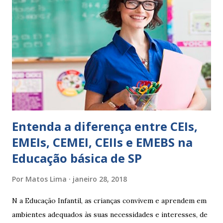
isso ressalta trabalho. SUGESTÕES DE PALAVRAS E
EXPRESSÕES PARA USO EM RELATÓRIOS Você pensa Você
escreve O aluno não sabe O aluno não adquiriu os
conceitos, está em fase de aprendizado. Não tem limites
Apresenta dificuldades de auto-regulação, pois… É nervoso
Ainda não desenvolveu habilidades para convívio no
ambiente...
Entenda a diferença entre CEIs,
EMEIs, CEMEI, CEIIs e EMEBS na
Educação básica de SP
Por
Matos Lima
janeiro 28, 2018
N a Educação Infantil, as crianças convivem e aprendem em
ambientes adequados às suas necessidades e interesses, de