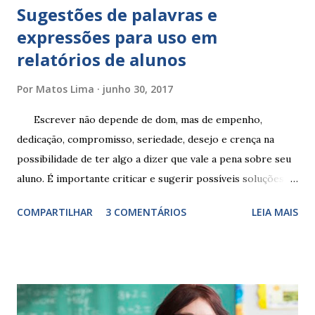
Sugestões de palavras e
expressões para uso em
relatórios de alunos
Por
Matos Lima
junho 30, 2017
Escrever não depende de dom, mas de empenho,
dedicação, compromisso, seriedade, desejo e crença na
possibilidade de ter algo a dizer que vale a pena sobre seu
aluno. É importante criticar e sugerir possíveis soluções.
Escrever é um procedimento e, como tal, depende de
COMPARTILHAR
3 COMENTÁRIOS
LEIA MAIS
exercitação. E encontrar a melhor maneira de expressar o
comportamento de alguém não é fácil, exige muita cautela e
perspicácia. Por isso segue sugestões de palavras e
expressões para uso em relatórios de alunos. Coloque
sempre as intervenções feitas para ações apresentadas,