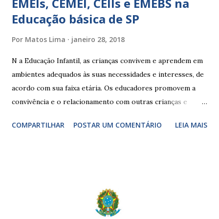
EMEIs, CEMEI, CEIIs e EMEBS na
Educação básica de SP
Por
Matos Lima
janeiro 28, 2018
N a Educação Infantil, as crianças convivem e aprendem em
ambientes adequados às suas necessidades e interesses, de
acordo com sua faixa etária. Os educadores promovem a
convivência e o relacionamento com outras crianças e
adultos, desde o primeiro ano de vida, como forma de
COMPARTILHAR
POSTAR UM COMENTÁRIO
LEIA MAIS
garantir o direito das crianças a uma educação integral e de
boa qualidade social, que respeite as necessidades da
pequena infância. Na cidade de São Paulo, há cinco tipos de
unidades públicas destinadas à educação infantil: – CEIs -
Centros de Educação Infantil e Creches Conveniadas, para
crianças de zero a 3 anos e 11 meses; – EMEIs - Escolas
Municipais de Educação Infantil, que atendem crianças de 4