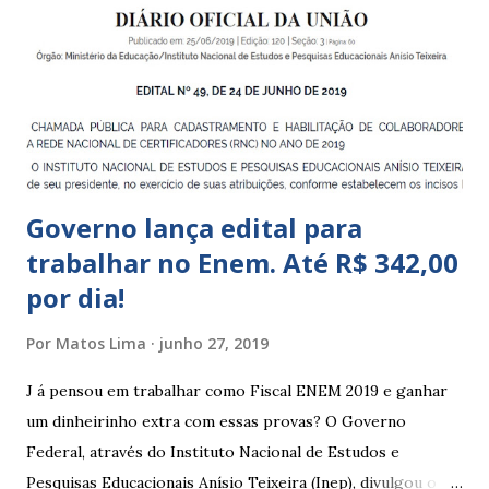
a 5 anos e 11 meses; – CEMEI - Centro Municipal de
Educação Infantil, que recebe crianças de zero a 5 anos e 11
meses; – CEIIs - Centros de Educação Infantil Indígena,
que integram os CECIs - Centros de Educação e Cultura
Indígena, e trabalham com cri...
Governo lança edital para
trabalhar no Enem. Até R$ 342,00
por dia!
Por
Matos Lima
junho 27, 2019
J á pensou em trabalhar como Fiscal ENEM 2019 e ganhar
um dinheirinho extra com essas provas? O Governo
Federal, através do Instituto Nacional de Estudos e
Pesquisas Educacionais Anísio Teixeira (Inep), divulgou o