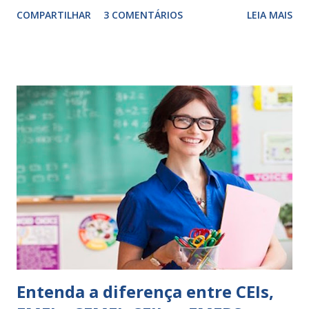
Escrever é um procedimento e, como tal, depende de
COMPARTILHAR
3 COMENTÁRIOS
LEIA MAIS
exercitação. E encontrar a melhor maneira de expressar o
comportamento de alguém não é fácil, exige muita cautela e
perspicácia. Por isso segue sugestões de palavras e
expressões para uso em relatórios de alunos. Coloque
sempre as intervenções feitas para ações apresentadas,
isso ressalta trabalho. SUGESTÕES DE PALAVRAS E
EXPRESSÕES PARA USO EM RELATÓRIOS Você pensa Você
escreve O aluno não sabe O aluno não adquiriu os
conceitos, está em fase de aprendizado. Não tem limites
Apresenta dificuldades de auto-regulação, pois… É nervoso
Ainda não desenvolveu habilidades para convívio no
ambiente...
Entenda a diferença entre CEIs,