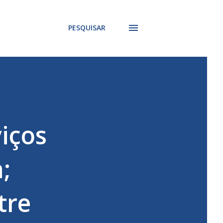
PESQUISAR
viços
;
tre