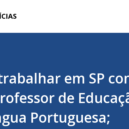
Pular para o conteúdo principal
ÍCIAS
 trabalhar em SP c
Professor de Educaç
íngua Portuguesa;