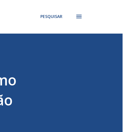
PESQUISAR
omo
ão