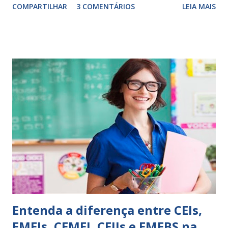
COMPARTILHAR
3 COMENTÁRIOS
LEIA MAIS
exercitação. E encontrar a melhor maneira de expressar o
comportamento de alguém não é fácil, exige muita cautela e
perspicácia. Por isso segue sugestões de palavras e
expressões para uso em relatórios de alunos. Coloque
sempre as intervenções feitas para ações apresentadas,
isso ressalta trabalho. SUGESTÕES DE PALAVRAS E
EXPRESSÕES PARA USO EM RELATÓRIOS Você pensa Você
escreve O aluno não sabe O aluno não adquiriu os
conceitos, está em fase de aprendizado. Não tem limites
Apresenta dificuldades de auto-regulação, pois… É nervoso
Ainda não desenvolveu habilidades para convívio no
ambiente...
Entenda a diferença entre CEIs,
EMEIs, CEMEI, CEIIs e EMEBS na