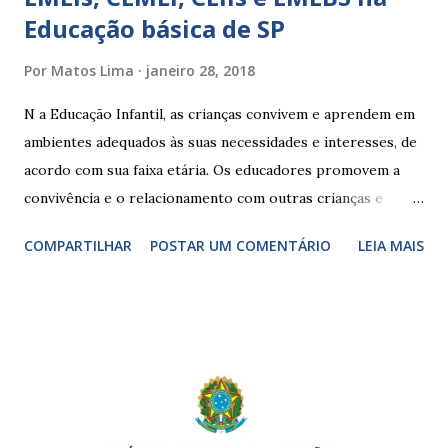
Educação básica de SP
Por
Matos Lima
janeiro 28, 2018
N a Educação Infantil, as crianças convivem e aprendem em
ambientes adequados às suas necessidades e interesses, de
acordo com sua faixa etária. Os educadores promovem a
convivência e o relacionamento com outras crianças e
adultos, desde o primeiro ano de vida, como forma de
COMPARTILHAR
POSTAR UM COMENTÁRIO
LEIA MAIS
garantir o direito das crianças a uma educação integral e de
boa qualidade social, que respeite as necessidades da
pequena infância. Na cidade de São Paulo, há cinco tipos de
unidades públicas destinadas à educação infantil: – CEIs -
Centros de Educação Infantil e Creches Conveniadas, para
crianças de zero a 3 anos e 11 meses; – EMEIs - Escolas
Municipais de Educação Infantil, que atendem crianças de 4