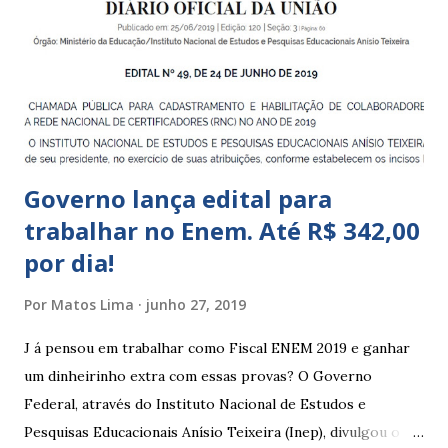
a 5 anos e 11 meses; – CEMEI - Centro Municipal de
Educação Infantil, que recebe crianças de zero a 5 anos e 11
meses; – CEIIs - Centros de Educação Infantil Indígena,
que integram os CECIs - Centros de Educação e Cultura
Indígena, e trabalham com cri...
Governo lança edital para
trabalhar no Enem. Até R$ 342,00
por dia!
Por
Matos Lima
junho 27, 2019
J á pensou em trabalhar como Fiscal ENEM 2019 e ganhar
um dinheirinho extra com essas provas? O Governo
Federal, através do Instituto Nacional de Estudos e
Pesquisas Educacionais Anísio Teixeira (Inep), divulgou o