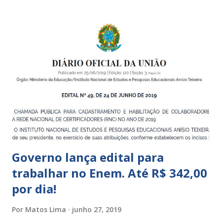
unidades públicas destinadas à educação infantil: – CEIs -
Centros de Educação Infantil e Creches Conveniadas, para
crianças de zero a 3 anos e 11 meses; – EMEIs - Escolas
Municipais de Educação Infantil, que atendem crianças de 4
a 5 anos e 11 meses; – CEMEI - Centro Municipal de
Educação Infantil, que recebe crianças de zero a 5 anos e 11
meses; – CEIIs - Centros de Educação Infantil Indígena,
que integram os CECIs - Centros de Educação e Cultura
Indígena, e trabalham com cri...
Governo lança edital para
trabalhar no Enem. Até R$ 342,00
por dia!
Por
Matos Lima
junho 27, 2019