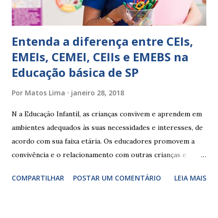
ambiente...
Entenda a diferença entre CEIs,
EMEIs, CEMEI, CEIIs e EMEBS na
Educação básica de SP
Por
Matos Lima
janeiro 28, 2018
N a Educação Infantil, as crianças convivem e aprendem em
ambientes adequados às suas necessidades e interesses, de
acordo com sua faixa etária. Os educadores promovem a
convivência e o relacionamento com outras crianças e
adultos, desde o primeiro ano de vida, como forma de
COMPARTILHAR
POSTAR UM COMENTÁRIO
LEIA MAIS
garantir o direito das crianças a uma educação integral e de
boa qualidade social, que respeite as necessidades da
pequena infância. Na cidade de São Paulo, há cinco tipos de