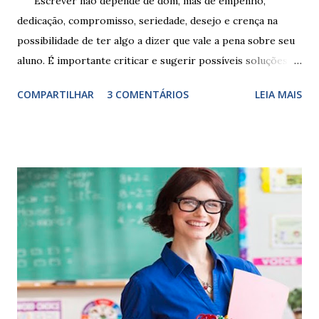
Escrever não depende de dom, mas de empenho,
dedicação, compromisso, seriedade, desejo e crença na
possibilidade de ter algo a dizer que vale a pena sobre seu
aluno. É importante criticar e sugerir possíveis soluções.
Escrever é um procedimento e, como tal, depende de
COMPARTILHAR
3 COMENTÁRIOS
LEIA MAIS
exercitação. E encontrar a melhor maneira de expressar o
comportamento de alguém não é fácil, exige muita cautela e
perspicácia. Por isso segue sugestões de palavras e
expressões para uso em relatórios de alunos. Coloque
sempre as intervenções feitas para ações apresentadas,
isso ressalta trabalho. SUGESTÕES DE PALAVRAS E
EXPRESSÕES PARA USO EM RELATÓRIOS Você pensa Você
escreve O aluno não sabe O aluno não adquiriu os
conceitos, está em fase de aprendizado. Não tem limites
Apresenta dificuldades de auto-regulação, pois… É nervoso
Ainda não desenvolveu habilidades para convívio no