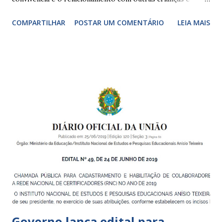
adultos, desde o primeiro ano de vida, como forma de
COMPARTILHAR
POSTAR UM COMENTÁRIO
LEIA MAIS
garantir o direito das crianças a uma educação integral e de
boa qualidade social, que respeite as necessidades da
pequena infância. Na cidade de São Paulo, há cinco tipos de
unidades públicas destinadas à educação infantil: – CEIs -
Centros de Educação Infantil e Creches Conveniadas, para
crianças de zero a 3 anos e 11 meses; – EMEIs - Escolas
Municipais de Educação Infantil, que atendem crianças de 4
a 5 anos e 11 meses; – CEMEI - Centro Municipal de
Educação Infantil, que recebe crianças de zero a 5 anos e 11
meses; – CEIIs - Centros de Educação Infantil Indígena,
que integram os CECIs - Centros de Educação e Cultura
Indígena, e trabalham com cri...
Governo lança edital para