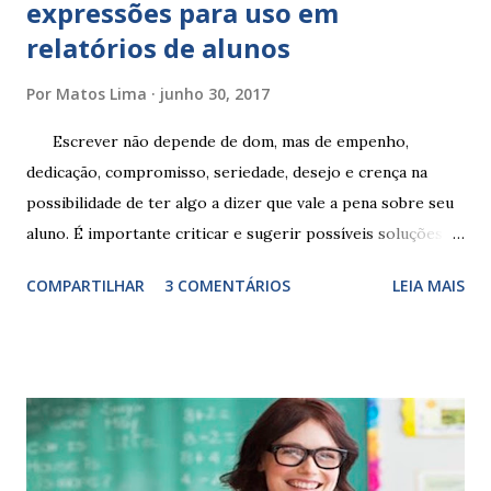
expressões para uso em
relatórios de alunos
Por
Matos Lima
junho 30, 2017
Escrever não depende de dom, mas de empenho,
dedicação, compromisso, seriedade, desejo e crença na
possibilidade de ter algo a dizer que vale a pena sobre seu
aluno. É importante criticar e sugerir possíveis soluções.
Escrever é um procedimento e, como tal, depende de
COMPARTILHAR
3 COMENTÁRIOS
LEIA MAIS
exercitação. E encontrar a melhor maneira de expressar o
comportamento de alguém não é fácil, exige muita cautela e
perspicácia. Por isso segue sugestões de palavras e
expressões para uso em relatórios de alunos. Coloque
sempre as intervenções feitas para ações apresentadas,
isso ressalta trabalho. SUGESTÕES DE PALAVRAS E
EXPRESSÕES PARA USO EM RELATÓRIOS Você pensa Você