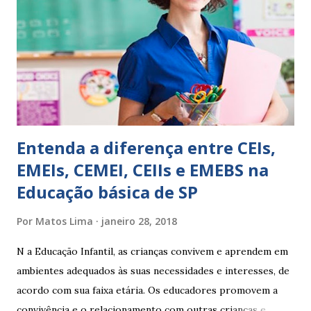
escreve O aluno não sabe O aluno não adquiriu os
conceitos, está em fase de aprendizado. Não tem limites
Apresenta dificuldades de auto-regulação, pois… É nervoso
Ainda não desenvolveu habilidades para convívio no
ambiente...
Entenda a diferença entre CEIs,
EMEIs, CEMEI, CEIIs e EMEBS na
Educação básica de SP
Por
Matos Lima
janeiro 28, 2018
N a Educação Infantil, as crianças convivem e aprendem em
ambientes adequados às suas necessidades e interesses, de
acordo com sua faixa etária. Os educadores promovem a
convivência e o relacionamento com outras crianças e