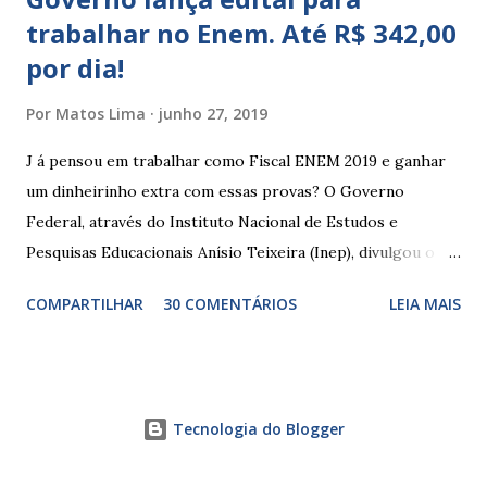
trabalhar no Enem. Até R$ 342,00
por dia!
Por
Matos Lima
junho 27, 2019
J á pensou em trabalhar como Fiscal ENEM 2019 e ganhar
um dinheirinho extra com essas provas? O Governo
Federal, através do Instituto Nacional de Estudos e
Pesquisas Educacionais Anísio Teixeira (Inep), divulgou o
edital com informações sobre a inscrição para trabalhar no
COMPARTILHAR
30 COMENTÁRIOS
LEIA MAIS
Enem 2019. O Exame Nacional do Ensino Médio ou ENEM é
um dos certames mais esperados e concorridos do país.
Muitos candidatos, principalmente que está concluindo o
Ensino Médio se preparam durante todo o ano para fazer
Tecnologia do Blogger
essas provas. As funções principais de um fiscal de prova
do ENEM são basicamente manter a ordem dentro da sala