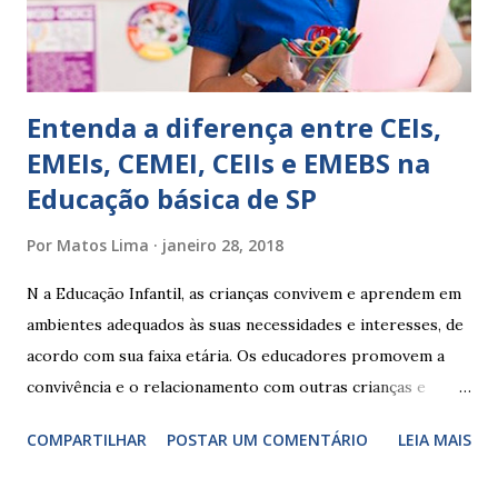
Ainda não desenvolveu habilidades para convívio no
ambiente...
Entenda a diferença entre CEIs,
EMEIs, CEMEI, CEIIs e EMEBS na
Educação básica de SP
Por
Matos Lima
janeiro 28, 2018
N a Educação Infantil, as crianças convivem e aprendem em
ambientes adequados às suas necessidades e interesses, de
acordo com sua faixa etária. Os educadores promovem a
convivência e o relacionamento com outras crianças e
adultos, desde o primeiro ano de vida, como forma de
COMPARTILHAR
POSTAR UM COMENTÁRIO
LEIA MAIS
garantir o direito das crianças a uma educação integral e de
boa qualidade social, que respeite as necessidades da