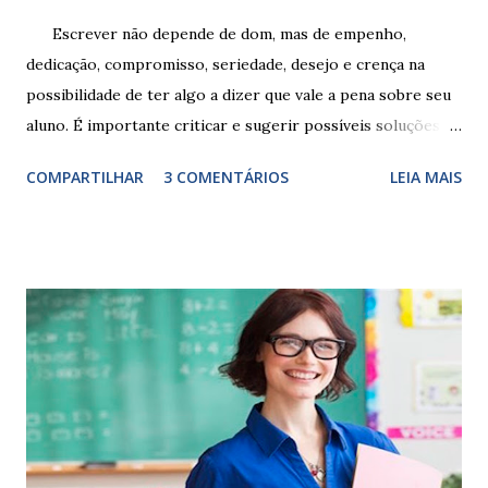
Escrever não depende de dom, mas de empenho,
dedicação, compromisso, seriedade, desejo e crença na
possibilidade de ter algo a dizer que vale a pena sobre seu
aluno. É importante criticar e sugerir possíveis soluções.
Escrever é um procedimento e, como tal, depende de
COMPARTILHAR
3 COMENTÁRIOS
LEIA MAIS
exercitação. E encontrar a melhor maneira de expressar o
comportamento de alguém não é fácil, exige muita cautela e
perspicácia. Por isso segue sugestões de palavras e
expressões para uso em relatórios de alunos. Coloque
sempre as intervenções feitas para ações apresentadas,
isso ressalta trabalho. SUGESTÕES DE PALAVRAS E
EXPRESSÕES PARA USO EM RELATÓRIOS Você pensa Você
escreve O aluno não sabe O aluno não adquiriu os
conceitos, está em fase de aprendizado. Não tem limites
Apresenta dificuldades de auto-regulação, pois… É nervoso