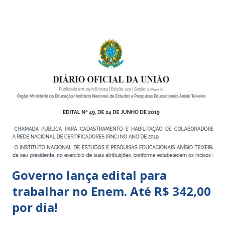
pequena infância. Na cidade de São Paulo, há cinco tipos de
unidades públicas destinadas à educação infantil: – CEIs -
Centros de Educação Infantil e Creches Conveniadas, para
crianças de zero a 3 anos e 11 meses; – EMEIs - Escolas
Municipais de Educação Infantil, que atendem crianças de 4
a 5 anos e 11 meses; – CEMEI - Centro Municipal de
Educação Infantil, que recebe crianças de zero a 5 anos e 11
meses; – CEIIs - Centros de Educação Infantil Indígena,
que integram os CECIs - Centros de Educação e Cultura
Indígena, e trabalham com cri...
Governo lança edital para
trabalhar no Enem. Até R$ 342,00
por dia!