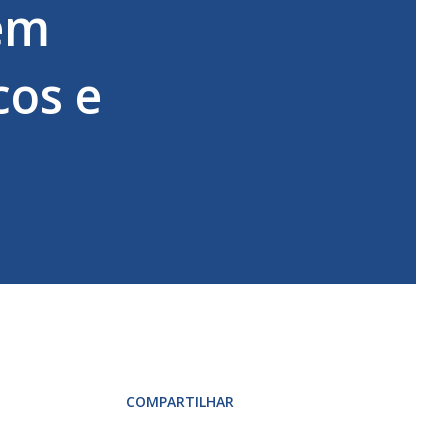
 em
cos e
COMPARTILHAR