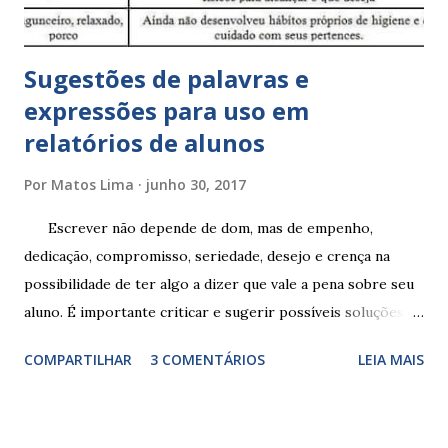
Sugestões de palavras e
expressões para uso em
relatórios de alunos
Por
Matos Lima
junho 30, 2017
Escrever não depende de dom, mas de empenho,
dedicação, compromisso, seriedade, desejo e crença na
possibilidade de ter algo a dizer que vale a pena sobre seu
aluno. É importante criticar e sugerir possíveis soluções.
Escrever é um procedimento e, como tal, depende de
COMPARTILHAR
3 COMENTÁRIOS
LEIA MAIS
exercitação. E encontrar a melhor maneira de expressar o
comportamento de alguém não é fácil, exige muita cautela e
perspicácia. Por isso segue sugestões de palavras e