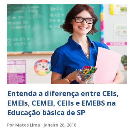
expressões para uso em relatórios de alunos. Coloque
sempre as intervenções feitas para ações apresentadas,
isso ressalta trabalho. SUGESTÕES DE PALAVRAS E
EXPRESSÕES PARA USO EM RELATÓRIOS Você pensa Você
escreve O aluno não sabe O aluno não adquiriu os
conceitos, está em fase de aprendizado. Não tem limites
Apresenta dificuldades de auto-regulação, pois… É nervoso
Ainda não desenvolveu habilidades para convívio no
ambiente...
Entenda a diferença entre CEIs,
EMEIs, CEMEI, CEIIs e EMEBS na
Educação básica de SP
Por
Matos Lima
janeiro 28, 2018