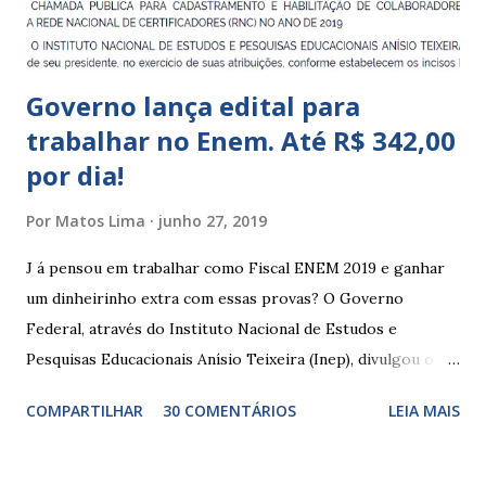
Indígena, e trabalham com cri...
Governo lança edital para
trabalhar no Enem. Até R$ 342,00
por dia!
Por
Matos Lima
junho 27, 2019
J á pensou em trabalhar como Fiscal ENEM 2019 e ganhar
um dinheirinho extra com essas provas? O Governo
Federal, através do Instituto Nacional de Estudos e
Pesquisas Educacionais Anísio Teixeira (Inep), divulgou o
edital com informações sobre a inscrição para trabalhar no
COMPARTILHAR
30 COMENTÁRIOS
LEIA MAIS
Enem 2019. O Exame Nacional do Ensino Médio ou ENEM é
um dos certames mais esperados e concorridos do país.
Muitos candidatos, principalmente que está concluindo o