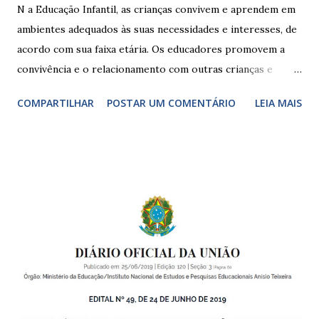
N a Educação Infantil, as crianças convivem e aprendem em
ambientes adequados às suas necessidades e interesses, de
acordo com sua faixa etária. Os educadores promovem a
convivência e o relacionamento com outras crianças e
adultos, desde o primeiro ano de vida, como forma de
COMPARTILHAR
POSTAR UM COMENTÁRIO
LEIA MAIS
garantir o direito das crianças a uma educação integral e de
boa qualidade social, que respeite as necessidades da
pequena infância. Na cidade de São Paulo, há cinco tipos de
unidades públicas destinadas à educação infantil: – CEIs -
Centros de Educação Infantil e Creches Conveniadas, para
crianças de zero a 3 anos e 11 meses; – EMEIs - Escolas
Municipais de Educação Infantil, que atendem crianças de 4
a 5 anos e 11 meses; – CEMEI - Centro Municipal de
Educação Infantil, que recebe crianças de zero a 5 anos e 11
meses; – CEIIs - Centros de Educação Infantil Indígena,
que integram os CECIs - Centros de Educação e Cultura